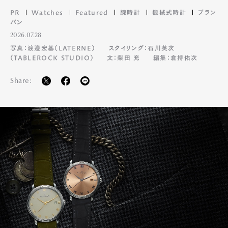
PR
Watches
Featured
腕時計
機械式時計
ブラン
パン
2026.07.28
写真：渡邉宏基（LATERNE）
スタイリング：石川英次
（TABLEROCK STUDIO）
文：柴田 充
編集：倉持佑次
Share: