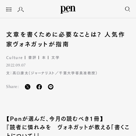
文章を書くために必要なことは? 人気作
家ヴォネガットが指南
Culture
書評
本
文学
2022.09.07
文：高口康太（ジャーナリスト／千葉大学客員准教授）
Share:
【Penが選んだ、今月の読むべき1冊】
『読者に憐れみを ヴォネガットが教える「書くこ
とについて」』