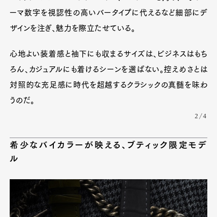
ーマ数字を視認性の高いバータイプに代えるなど細部にデ
ザインを注ぎ、魅力を際立たせている。
Art&Design
Watch
Fashion
Gourmet
Cars
心地よい装着感と袖下にも収まるサイズは、ビジネスはもち
Product
Culture
Lifestyle
ろん、カジュアルにも着けるシーンを選ばない。控えめさとは
対照的な充足感に時代を超越するクラシックの真髄を味わ
うのだ。
Pen Membership
Magazine
2/4
Official Columnist
About
Contact
希少なバイカラーが映える、ブティック限定モデ
ル
Pen Meet
Pen international
Pen tw