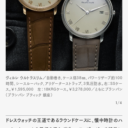
ヴィルレ ウルトラスリム／
自動巻き、ケース径38㎜、パワーリザーブ約100
時間、シースルーバック、アリゲーターストラップ、3気圧防水。右：SSケー
ス。￥1,595,000 左：18KRGケース。￥3,278,000／ともにブランパン
（ブランパン ブティック 銀座）
1/4
ドレスウォッチの王道であるラウンドケースに、懐中時計のハ