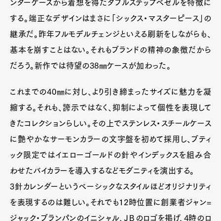
ンターケースから着想を得たダブルステップベゼルを特徴に
する。端正なデザインはまさに「シックス・マスターピース」の
継承だ。昨年フルモデルチェンジといえる刷新をしながらも、
基本を崩すことはない。それもブランドの精神の象徴だから
だろう。新作では待望の38㎜ケースが加わった。
これまでの40㎜に対し、より引き締まったサイズに魅力を凝
縮する。それも、誇示ではなく、抑制によって個性を表現して
きたコレクションらしい。その上でステンレス・スチールケース
に艶やかなサーモンカラーの文字盤を初めて採用し、ブティ
ック限定ではイエローゴールドの針やインデックスを組み合
わせたバイカラーを導入するなどモダニティを演出する。
3針カレンダーというベーシックなスタイルほどオリジナリティ
を表現するのは難しい。それでも12時位置に創業者ジャン=
ジャック・ブランパンのイニシャル、ＪＢのロゴを掲げ、4時のロ