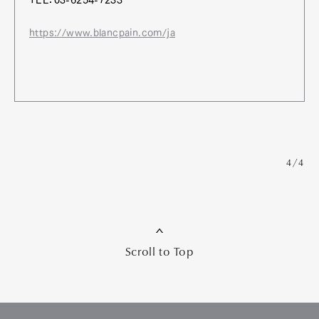
TEL：03-6254-7233
https://www.blancpain.com/ja
4/4
Scroll to Top