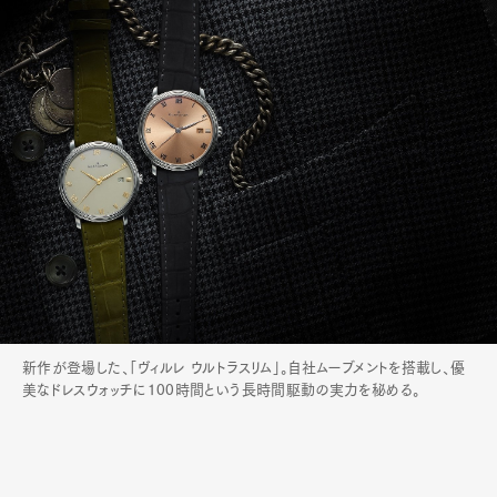
新作が登場した、「ヴィルレ ウルトラスリム」。自社ムーブメントを搭載し、優
美なドレスウォッチに100時間という長時間駆動の実力を秘める。