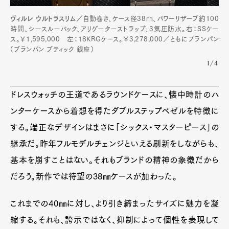
ヴィルレ ウルトラスリム／
自動巻き、ケース径38㎜、パワーリザーブ約100
時間、シースルーバック、アリゲーターストラップ、3気圧防水。右：SSケー
ス。￥1,595,000 左：18KRGケース。￥3,278,000／ともにブランパン
（ブランパン ブティック 銀座）
1/4
ドレスウォッチの王道であるラウンドケースに、懐中時計のハ
ンターケースから着想を得たダブルステップベゼルを特徴に
する。端正なデザインはまさに「シックス・マスターピース」の
継承だ。昨年フルモデルチェンジといえる刷新をしながらも、
基本を崩すことはない。それもブランドの精神の象徴だから
だろう。新作では待望の38㎜ケースが加わった。
これまでの40㎜に対し、より引き締まったサイズに魅力を凝
縮する。それも、誇示ではなく、抑制によって個性を表現して