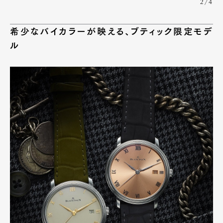
2/4
Product
Culture
Lifestyle
希少なバイカラーが映える、ブティック限定モデ
ル
Pen Membership
Magazine
Official Columnist
About
Contact
Pen Meet
Pen international
Pen tw