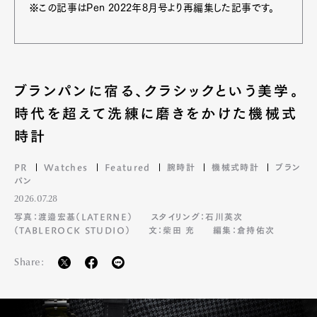
※この記事はPen 2022年8月号より再編集した記事です。
ブランパンに宿る、クラシックという美学。
時代を超えて洗練に磨きをかけた機械式
時計
PR
Watches
Featured
腕時計
機械式時計
ブラン
パン
2026.07.28
写真：渡邉宏基（LATERNE）
スタイリング：石川英次
（TABLEROCK STUDIO）
文：柴田 充
編集：倉持佑次
Share: