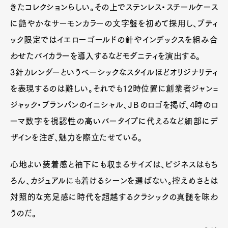
きたコレクションらしい。その上でステンレス・スチールケース
に艶やかなサーモンカラーの文字盤を初めて採用し、ブティ
ック限定ではイエローゴールドの針やインデックスを組み合
わせたバイカラーを導入するなどモダニティを演出する。
3針カレンダーというベーシックなスタイルほどオリジナリティ
を表現するのは難しい。それでも12時位置に創業者ジャン=
ジャック・ブランパンのイニシャル、ＪＢのロゴを掲げ、4時のロ
ーマ数字を視認性の高いバータイプに代えるなど細部にデ
ザインを注ぎ、魅力を際立たせている。
心地よい装着感と袖下にも収まるサイズは、ビジネスはもち
ろん、カジュアルにも着けるシーンを選ばない。控えめさとは
対照的な充足感に時代を超越するクラシックの真髄を味わ
Art&Design
Watch
Fashion
Gourmet
Cars
うのだ。