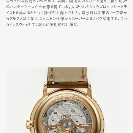
なめらかな段付きのベゼルは、表面に開閉式のカバーを備えた懐中時計
のハンターケースから着想を得ている。大型化したリュウズはクラシックテ
イストを高めるとともに操作性も向上させた。時分針は従来のリーフ型か
らアルファ型になり､スケルトン仕様からスーパールミノバを採用する｡これ
もドレスウォッチでは珍しい実用的な仕様だ｡