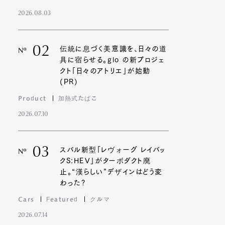
2026.08.03
02
伝統に息づく美意識を、日々の道
Nº
具に宿らせる。glo の新プロジェ
クト「日々のアトリエ」が始動
(PR)
Product
加熱式たばこ
2026.07.10
03
スバル新型「レヴォーグ レイバッ
Nº
クS:HEV」がターボダクト廃
止。“漢らしい”デザインはどう変
わった?
Cars
Featured
クルマ
2026.07.14