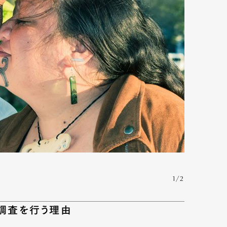
Art&Design
Watch
Fashion
1/2
ourmet
Cars
Product
Culture
の調査を行う理由
Lifestyle