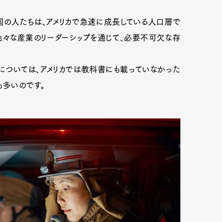
国の人たちは、アメリカで急速に成長している人口層で
色々な産業のリーダーシップを通じて、必要不可欠な存
mbership
Magazine
Official Columnist
About
ちについては、アメリカでは教科書にも載っていなかった
も多いのです。
et
Pen international
Pen tw