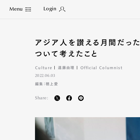
Login
Menu
Close
アジア人を讃える月間だった
ついて考えたこと
Culture
遠藤由理
Official Columnist
2022.06.03
編集：穂上愛
Share: