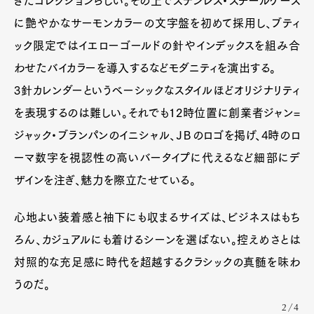
きたコレクションらしい。その上でステンレス・スチールケース
に艶やかなサーモンカラーの文字盤を初めて採用し、ブティ
ック限定ではイエローゴールドの針やインデックスを組み合
わせたバイカラーを導入するなどモダニティを演出する。
3針カレンダーというベーシックなスタイルほどオリジナリティ
を表現するのは難しい。それでも12時位置に創業者ジャン=
ジャック・ブランパンのイニシャル、ＪＢのロゴを掲げ、4時のロ
ーマ数字を視認性の高いバータイプに代えるなど細部にデ
ザインを注ぎ、魅力を際立たせている。
心地よい装着感と袖下にも収まるサイズは、ビジネスはもち
ろん、カジュアルにも着けるシーンを選ばない。控えめさとは
対照的な充足感に時代を超越するクラシックの真髄を味わ
うのだ。
2/4