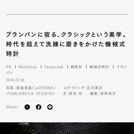
ブランパンに宿る、クラシックという美学。
時代を超えて洗練に磨きをかけた機械式
時計
PR
Watches
Featured
腕時計
機械式時計
ブラン
パン
2026.07.28
写真：渡邉宏基（LATERNE）
スタイリング：石川英次
（TABLEROCK STUDIO）
文：柴田 充
編集：倉持佑次
Share: