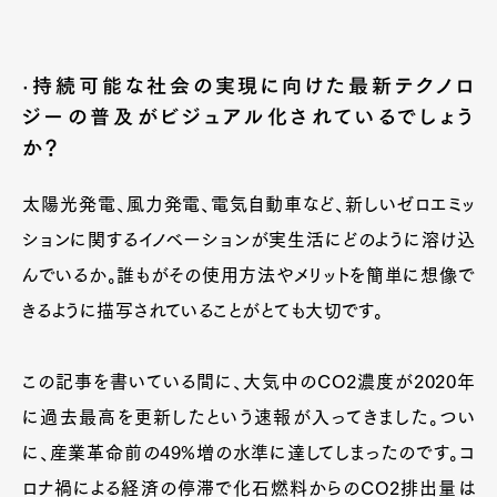
·持続可能な社会の実現に向けた最新テクノロ
ジーの普及がビジュアル化されているでしょう
か？
太陽光発電、風力発電、電気自動車など、新しいゼロエミッ
ションに関するイノベーションが実生活にどのように溶け込
んでいるか。誰もがその使用方法やメリットを簡単に想像で
きるように描写されていることがとても大切です。
Art&Design
Watch
Fashion
Gourmet
Cars
この記事を書いている間に、大気中のCO2濃度が2020年
Product
Culture
Lifestyle
に過去最高を更新したという速報が入ってきました。つい
に、産業革命前の49%増の水準に達してしまったのです。コ
ロナ禍による経済の停滞で化石燃料からのCO2排出量は
Pen Membership
Magazine