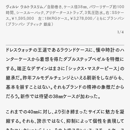
ヴィルレ ウルトラスリム／
自動巻き、ケース径38㎜、パワーリザーブ約100
時間、シースルーバック、アリゲーターストラップ、3気圧防水。右：SSケー
ス。￥1,595,000 左：18KRGケース。￥3,278,000／ともにブランパン
（ブランパン ブティック 銀座）
1/4
ドレスウォッチの王道であるラウンドケースに、懐中時計のハ
ンターケースから着想を得たダブルステップベゼルを特徴に
する。端正なデザインはまさに「シックス・マスターピース」の
継承だ。昨年フルモデルチェンジといえる刷新をしながらも、
基本を崩すことはない。それもブランドの精神の象徴だから
だろう。新作では待望の38㎜ケースが加わった。
これまでの40㎜に対し、より引き締まったサイズに魅力を凝
縮する。それも、誇示ではなく、抑制によって個性を表現して