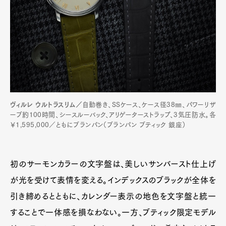
ヴィルレ ウルトラスリム／
自動巻き、SSケース、ケース径38㎜、パワーリザ
ーブ約100時間、シースルーバック、アリゲーターストラップ、3気圧防水。各
￥1,595,000／ともにブランパン（ブランパン ブティック 銀座）
初のサーモンカラーの文字盤は、美しいサンバースト仕上げ
が光を受けて表情を変える。インデックスのブラックが全体を
引き締めるとともに、カレンダー表示の地色を文字盤と統一
することで一体感を損なわない。一方、ブティック限定モデル