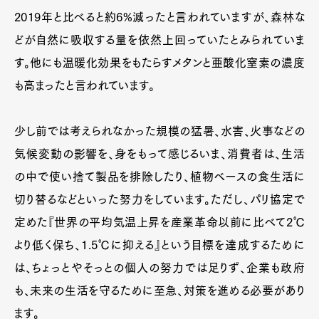
Official Columnist
About
2019年と比べると約6%減ったと言われていますが、森林な
Contact
どが自然に吸収する量を依然上回っていたとみられていま
す。他にも温暖化効果をもたらすメタンと亜酸化窒素の濃度
も高まったと言われています。
Pen Meet
Pen international
Pen tw
少し前では考えられなかった規模の猛暑、水害、火事などの
気候変動の影響を、身をもって感じるいま、消費者は、生活
の中で使い捨て製品を排除したり、植物ベースの食生活に
切り替るなどといった努力をしています。ただし、パリ協定で
定めた『世界の平均気温上昇を産業革命以前に比べて2℃
より低く保ち、1.5℃に抑える』という目標を達成するために
は、ちょっとやそっとの個人の努力では足りず、企業も政府
も、未来の生活を守るために至急、対策を進める必要があり
ます。