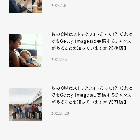
2023.3.8
あのCMはストックフォトだった!? だれに
Art&Design
Watch
Fashion
でもGetty Imagesに寄稿するチャンス
Gourmet
Cars
があることを知っていますか？【後編】
Product
Culture
Lifestyle
2022.12.5
Pen Membership
Magazine
あのCMはストックフォトだった!? だれに
Official Columnist
About
でもGetty Imagesに寄稿するチャンス
Contact
があることを知っていますか？【前編】
2022.11.28
Pen Meet