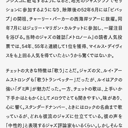
ンシスコに駐屯するようになると、地元のジャズクラブでセッ
ションに参加するようになり、除隊後の52年6月には「ビバッ
プ」の開祖、チャーリー・パーカーの西海岸ツアーに抜擢。同
年7月にはジェリー・マリガン・カルテットに参加し、一躍注目
を浴びる。当時のジャズの雑誌『メトロノーム』の読者人気投
票では、54年、55年と連続して1位を獲得、マイルス・デイヴィ
スをも上回る人気を得ていたというから驚くではないか。
チェットの大きな特徴は「歌う」ことだ。ジャズの父、ルイ・アー
ムストロングも「歌うトランペッター」だったが、ルイはアクの
強い「ダミ声」が魅力だった。一方、チェットの歌は、上手いか
下手かはともかくとしてメロウでとても聞きやすい。味があり、
心に響く。スタンダードナンバー、ときにはロックの名曲まで歌
っているが、どれも彼流のジャズに仕立てている。彼の声を
「中性的」と表現するジャズ評論家もいるくらい。しかしそんな