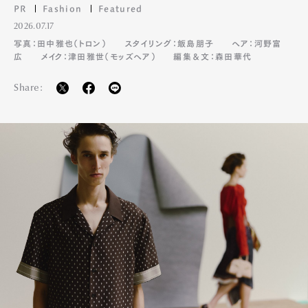
PR
Fashion
Featured
2026.07.17
写真：田中雅也（トロン）
スタイリング：飯島朋子
ヘア：河野富
広
メイク：津田雅世（モッズヘア）
編集＆文：森田華代
Share: