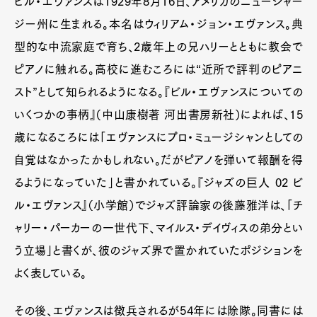
ビル・エヴァンスは1929年8月16日、アメリカのニュージャー
ジー州に生まれる。本名はウィリアム・ジョン・エヴァンス。典
型的な中流家庭で育ち、2歳年上の兄ハリーとともに教会で
ピアノに触れる。高校に進むころには“近所で評判のピアニ
スト”として知られるようになる。『ビル・エヴァンスについての
いくつかの事柄』（中山康樹著 河出書房新社）によれば、15
歳になるころには「エヴァンスにプロ・ミュージシャンとしての
自覚はなかったかもしれない。だがピアノを弾いて報酬を得
るようになっていた」と書かれている。『ジャズの巨人 02 ビ
ル・エヴァンス』（小学館）でジャズ評論家の後藤雅洋は、「チ
ャリー・パーカーの一世代下、マイルス・デイヴィスの弟分とい
う立場」と書くが、彼のジャズ界で置かれていたポジションを
よく表している。
その後、エヴァンスは徴兵されるが54年には除隊。同書には