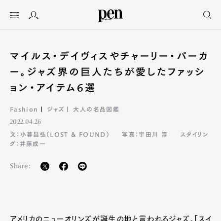
マイルス・デイヴィスやチャーリー・パーカ
ー。ジャズ界の巨人たちが愛したファッシ
ョン・アイテム6選
Fashion
ジャズ
大人の名品図鑑
2022.04.26
文：小暮昌弘（LOST & FOUND）
写真：宇田川 淳
スタイリン
グ：井藤成一
Share:
アメリカのニューオリンズが誕生の地と言われるジャズ。「スイ