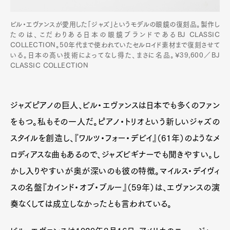
Official Columnist
About
Contact
ビル・エヴァンスが愛用した「ジャズ」というモデルの眼鏡の復刻品。製作し
たのは、こだわりある日本の眼鏡ブランドであるBJ CLASSIC
COLLECTION。50年代まで使われていたセルロイド素材まで復刻させて
いる。日本の高い技術によってなし得た、まさに名品。¥39,600／BJ
CLASSIC COLLECTION
Pen Meet
Pen international
Pen tw
ジャズピアノの巨人、ビル・エヴァンスは日本でも多くのファン
をもつ。私もその一人だ。ピアノ・トリオという新しいジャズの
スタイルを創造し、『ワルツ・フォー・デビイ』（61年）のようなメ
ロディアスな曲もあるので、ジャズビギナーでも聞きやすい。し
かし入りやすいが奥が深いのも彼の特徴。マイルス・デイヴィ
スの名盤『カインド・オブ・ブルー』（59年）は、エヴァンスの演
奏なくしては成立しなかったとも言われている。