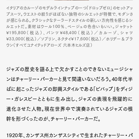
イタリアのカルーゾのモデルラインナップの一つ「ドロップゼロ」のセットアッ
プスーツ。ウエストの絞りがほぼない独特のシルエットが特徴で、モダンさ
が感じられる。クラシックなテーラードスタイルの新しい方向性を感じるシ
ルエットだ。素材はウール100％、ベージュの色合いもいい。ジャケット
¥195,800（税込）、パンツ¥48,400（税込）／カルーゾ、シャツ
¥33,000（税込）／ソブリン、ネクタイ¥17,600（税込）／ホリデー＆ブラ
ウン（すべてユナイテッドアローズ 六本木ヒルズ店）
ジャズの歴史を語る上で欠かすことのできないミュージシャ
ンはチャーリー・パーカーと見て間違いないだろう。40年代半
ばに起こったジャズの即興スタイルである「ビバップ」をディジ
ー・ガレスビーとともに生み出し、ジャズの表現を飛躍的に
進化させた人物。現在世界中で演奏されているジャズの根
幹を形づくったのが、チャーリー・パーカーだ。
1920年、カンザス州カンザスシティで生まれたチャーリー・パ