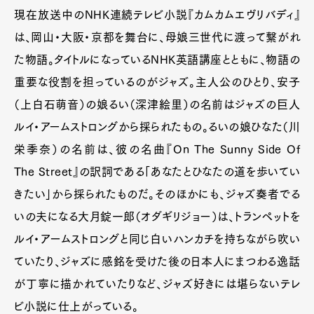
現在放送中のNHK連続テレビ小説『カムカムエヴリバディ』
は、岡山・大阪・京都を舞台に、母娘三世代に渡って繋がれ
た物語。タイトルになっているNHK英語講座とともに、物語の
重要な役割を担っているのがジャズ。主人公のひとり、安子
（上白石萌音）の娘るい（深津絵里）の名前はジャズの巨人
ルイ・アームストロングから採られたもの。るいの娘ひなた（川
栄季奈）の名前は、彼の名曲『On The Sunny Side Of
The Street』の訳詞である「あなたとひなたの道を歩いてい
きたい」から採られたものだ。そのほかにも、ジャズ奏者でる
いの夫になる大月錠一郎（オダギリジョー）は、トランペットを
ルイ・アームストロングと同じ白いハンカチを持ちながら吹い
ていたり、ジャズに感銘を受けた後の日本人にまつわる逸話
が丁寧に描かれていたりなど、ジャズ好きには堪らないテレ
ビ小説に仕上がっている。