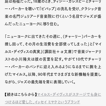
庭は裕福だった。18歳のとき、ディジー・ガレスビーとチャーリ
ー・パーカーを聴いて「ビバップ」の洗礼を受け、クラシック音
楽の名門ジュリアード音楽院に行くという名目でジャズが盛
んだったニューヨークに移り住む。
「ニューヨークに出てきたその週に、（チャーリー）パーカーを
捜し回って、その月の生活費を全部使ってしまった」と『マイ
ルス・デイヴィスの真実』（講談社＋α文庫）で音楽ジャーナリ
ストの小川隆夫は彼の言葉を記す。やがて10代でチャーリ
ー・パーカーのバンドに迎え入れるようになるまでに腕を上
げたマイルス。以降、90年代までさまざまな新機軸を提案し
ながら、ジャズの最先端を常に表現していく。
【続きはこちらから】
マイルス・デイヴィスがステージでも身に
つけるほど愛した、イッセイ ミヤケというブランド