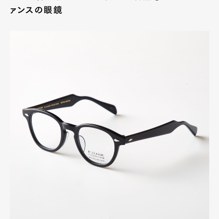
ァンスの眼鏡
Art&Design
Watch
Fashion
Gourmet
Cars
Product
Culture
Lifestyle
Pen Membership
Magazine