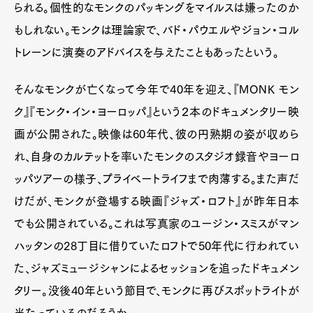
られる。個性的なモンクのパッキングをマイルスは嫌ったのか
もしれない。モンクは理論家で、バド・パウエルやジョン・コル
トレーンに演奏のアドバイスを与えたこともあったという。
そんなモンクが亡くなって今年で40年を迎え、『MONK モン
ク』『モンク・イン・ヨーロッパ』という２本のドキュメンタリー映
画が公開された。映像は60年代、彼の円熟期の姿が収めら
れ、自身のカルテットを率いたモンクのスタジオ録音やヨーロ
ッパツアーの様子、プライベートライフまで肉薄する。また声だ
けだが、モンクが登場する映画『ジャズ・ロフト』が昨年日本
でも公開されている。これは写真家のユージン・スミスがマン
ハッタンの28丁目に借りていたロフトで50年代に行われてい
た、ジャズミュージシャンによるセッションを追ったドキュメン
タリー。没後40年という節目で、モンクに再びスポットライトが