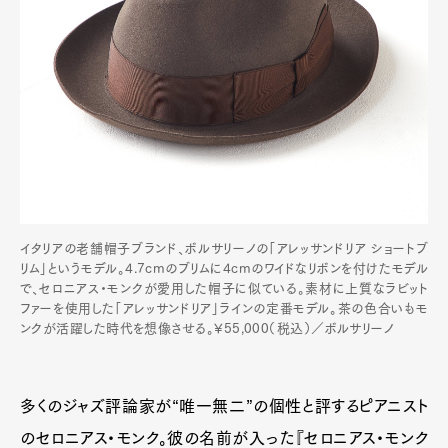
イタリアの老舗帽子ブランド、ボルサリーノの「アレッサンドリア ショートブ
リム」というモデル。4.7cmのブリムに4cmのワイドなリボンを付けたモデル
で、セロニアス・モンクが愛用した帽子に似ている。素材に上質なラビット
ファーを使用した「アレッサンドリア」ラインの定番モデル。茶の色合いもモ
ンクが活躍した時代を想像させる。¥55,000（税込）／ボルサリーノ
多くのジャズ評論家が“唯一無二”の個性と評するピアニスト
のセロニアス・モンク。彼の名前が入った『セロニアス・モンク