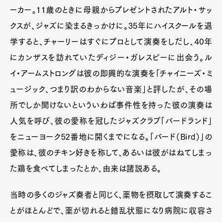
ーカー。11歳のときに母親からプレゼントされたアルト・サッ
クスが、ジャズに染まるきっかけに。35年にハイスクールを退
学すると、チャーリーはすぐにプロとして演奏をしだし、40年
にカンザスを訪れていたディジー・ガレスビーに出会う。ル
イ・アームストロングは彼の即興的な演奏を「チャイニーズ・ミ
ュージック、つまり訳のわからない音楽」と評したが、その場
所でしか聞けないといういわば事件性を持った彼の演奏は
人気を呼び、彼の愛称を冠したジャズクラブ「バードランド」
をニューヨーク52番地に開くまでになる。「バード（Bird）」の
愛称は、彼のチキン好きを称して、あるいは彼がはねてしまっ
た鶏を食べてしまったとか、由来は諸説ある。
当時の多くのジャズ奏者と同じく、薬物を摂取して演奏するこ
とがほとんどで、薬が切れると錯乱状態になり病院に収容さ