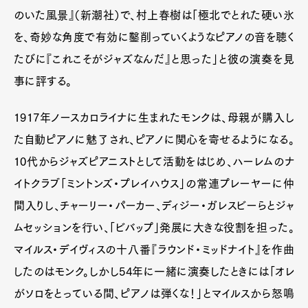
のいた風景』（新潮社）で、村上春樹は「極北でとれた硬い氷
を、奇妙な角度で有効に鑿削っていくようなピアノの音を聴く
たびに『これこそがジャズなんだ』と思った」と彼の演奏を見
事に評する。
1917年ノースカロライナに生まれたモンクは、母親が購入し
た自動ピアノに魅了され、ピアノに関心を寄せるようになる。
10代からジャズピアニストとして活動をはじめ、ハーレムのナ
イトクラブ「ミントンズ・プレイハウス」の常連プレーヤーに仲
間入りし、チャーリー・パーカー、ディジー・ガレスビーらとジャ
ムセッションを行い、「ビバップ」発展に大きな役割を担った。
マイルス・デイヴィスの十八番『ラウンド・ミッドナイト』を作曲
したのはモンク。しかし54年に一緒に演奏したときには「オレ
がソロをとっている間、ピアノは弾くな！」とマイルスから怒鳴