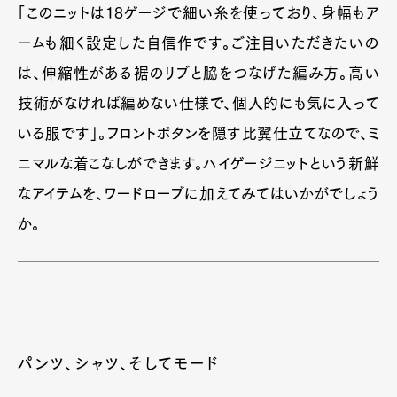
「このニットは18ゲージで細い糸を使っており、身幅もア
ームも細く設定した自信作です。ご注目いただきたいの
は、伸縮性がある裾のリブと脇をつなげた編み方。高い
技術がなければ編めない仕様で、個人的にも気に入って
いる服です」。フロントボタンを隠す比翼仕立てなので、ミ
ニマルな着こなしができます。ハイゲージニットという新鮮
なアイテムを、ワードローブに加えてみてはいかがでしょう
か。
Art&Design
Watch
Fashion
Gourmet
Cars
Product
Culture
Lifestyle
パンツ、シャツ、そしてモード
Pen Membership
Magazine