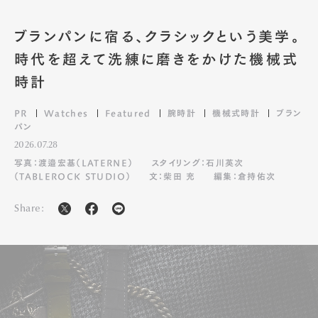
ブランパンに宿る、クラシックという美学。
時代を超えて洗練に磨きをかけた機械式
時計
PR
Watches
Featured
腕時計
機械式時計
ブラン
パン
2026.07.28
写真：渡邉宏基（LATERNE）
スタイリング：石川英次
（TABLEROCK STUDIO）
文：柴田 充
編集：倉持佑次
Share: