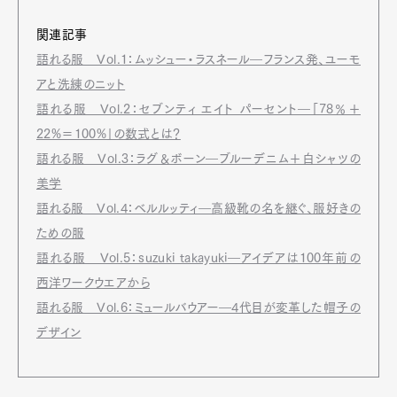
関連記事
語れる服 Vol.1：ムッシュー・ラスネール―フランス発、ユーモ
アと洗練のニット
語れる服 Vol.2：セブンティ エイト パーセント―「78％＋
22%＝100%」の数式とは？
語れる服 Vol.3：ラグ＆ボーン―ブルーデニム＋白シャツの
美学
語れる服 Vol.4：ベルルッティ―高級靴の名を継ぐ、服好きの
ための服
語れる服 Vol.5：suzuki takayuki―アイデアは100年前の
西洋ワークウエアから
語れる服 Vol.6：ミュールバウアー―4代目が変革した帽子の
デザイン