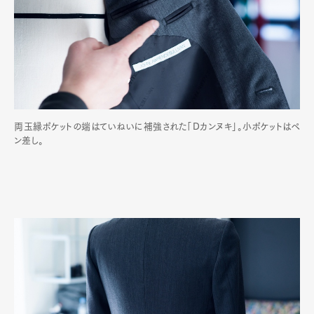
両玉縁ポケットの端はていねいに補強された「Dカンヌキ」。小ポケットはペ
ン差し。