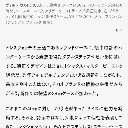
ヴィルレ ウルトラスリム／
自動巻き、ケース径38㎜、パワーリザーブ約100
時間、シースルーバック、アリゲーターストラップ、3気圧防水。右：SSケー
ス。￥1,595,000 左：18KRGケース。￥3,278,000／ともにブランパン
（ブランパン ブティック 銀座）
1/4
ドレスウォッチの王道であるラウンドケースに、懐中時計のハ
ンターケースから着想を得たダブルステップベゼルを特徴に
する。端正なデザインはまさに「シックス・マスターピース」の
継承だ。昨年フルモデルチェンジといえる刷新をしながらも、
基本を崩すことはない。それもブランドの精神の象徴だから
だろう。新作では待望の38㎜ケースが加わった。
これまでの40㎜に対し、より引き締まったサイズに魅力を凝
縮する。それも、誇示ではなく、抑制によって個性を表現して
きたコレクションらしい。その上でステンレス・スチールケース