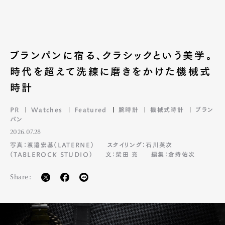
ブランパンに宿る、クラシックという美学。
時代を超えて洗練に磨きをかけた機械式
時計
PR
Watches
Featured
腕時計
機械式時計
ブラン
パン
2026.07.28
写真：渡邉宏基（LATERNE）
スタイリング：石川英次
（TABLEROCK STUDIO）
文：柴田 充
編集：倉持佑次
Share: