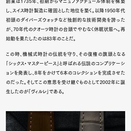
創業は1735年、初期からマニュファクチュール体制を構築
し、スイス時計製造に確固とした地位を築く。以降1950年代
初頭のダイバーズウォッチなど独創的な技術開発を誇った
が、70年代のクオーツ時計の台頭でやむなく休眠状態へ。再
始動を果たしたのは83年のことだ。
Art&Design
Watch
Fashion
この時、機械式時計の伝統を守り、その復権の旗頭となる
Gourmet
Cars
「シックス・マスターピース」と呼ばれる伝説のコンプリケーシ
Product
Culture
Lifestyle
ョンを発表し、8年をかけて6本のコレクションを完成させた
のだった。そしてこの意思を受け継ぐものとして2002年に誕
生したのが「ヴィルレ」である。
Pen Membership
Magazine
Official Columnist
About
Contact