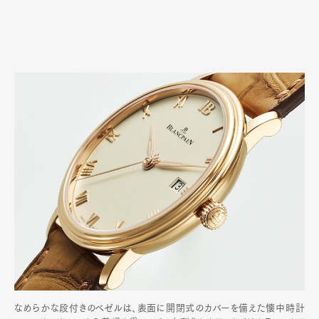
なめらかな段付きのベゼルは、表面に開閉式のカバーを備えた懐中時計