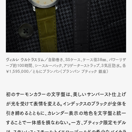
ヴィルレ ウルトラスリム／
自動巻き、SSケース、ケース径38㎜、パワーリザ
ーブ約100時間、シースルーバック、アリゲーターストラップ、3気圧防水。各
￥1,595,000／ともにブランパン（ブランパン ブティック 銀座）
初のサーモンカラーの文字盤は、美しいサンバースト仕上げ
が光を受けて表情を変える。インデックスのブラックが全体を
引き締めるとともに、カレンダー表示の地色を文字盤と統一
することで一体感を損なわない。一方、ブティック限定モデル
は、ステンレス・スチールとイエローゴールドの希少なバイカラ