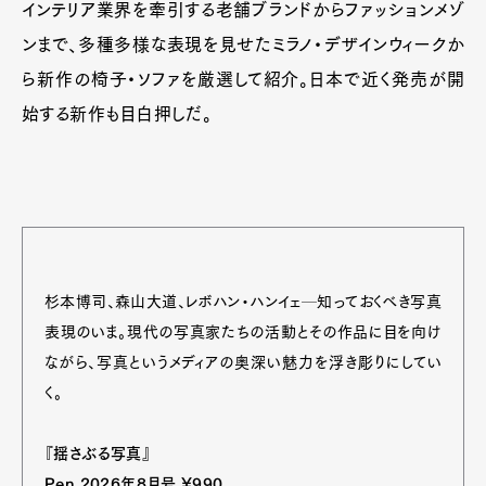
インテリア業界を牽引する老舗ブランドからファッションメゾ
ンまで、多種多様な表現を見せたミラノ・デザインウィークか
ら新作の椅子・ソファを厳選して紹介。日本で近く発売が開
始する新作も目白押しだ。
杉本博司、森山大道、レボハン・ハンイェ─知っておくべき写真
表現のいま。現代の写真家たちの活動とその作品に目を向け
ながら、写真というメディアの奥深い魅力を浮き彫りにしてい
く。
『揺さぶる写真』
Pen 2026年8月号 ¥990