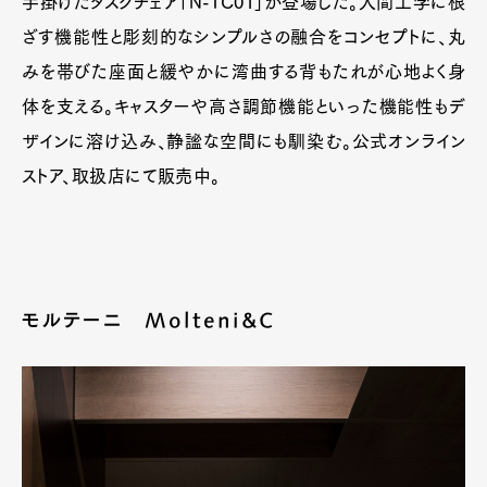
手掛けたタスクチェア「N-TC01」が登場した。人間工学に根
ざす機能性と彫刻的なシンプルさの融合をコンセプトに、丸
みを帯びた座面と緩やかに湾曲する背もたれが心地よく身
体を支える。キャスターや高さ調節機能といった機能性もデ
ザインに溶け込み、静謐な空間にも馴染む。公式オンライン
ストア、取扱店にて販売中。
モルテーニ Molteni&C