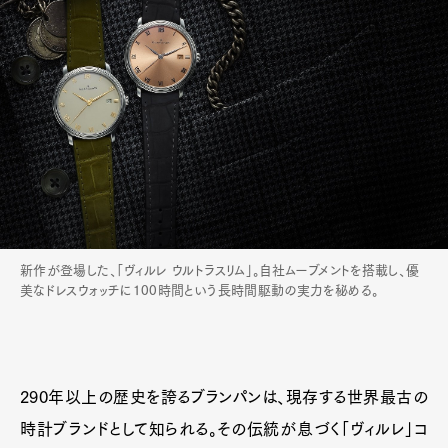
新作が登場した、「ヴィルレ ウルトラスリム」。自社ムーブメントを搭載し、優
美なドレスウォッチに100時間という長時間駆動の実力を秘める。
290年以上の歴史を誇るブランパンは、現存する世界最古の
時計ブランドとして知られる。その伝統が息づく「ヴィルレ」コ