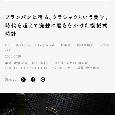
ブランパンに宿る、クラシックという美学。
時代を超えて洗練に磨きをかけた機械式
時計
PR
Watches
Featured
腕時計
機械式時計
ブラン
パン
2026.07.28
写真：渡邉宏基（LATERNE）
スタイリング：石川英次
（TABLEROCK STUDIO）
文：柴田 充
編集：倉持佑次
Share: