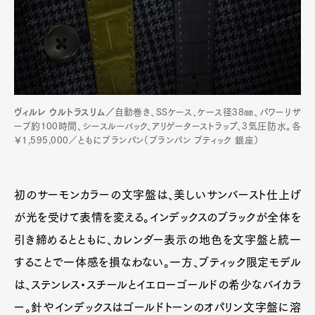
ヴィルレ ウルトラスリム／
自動巻き、SSケース、ケース径38㎜、パワーリザ
ーブ約100時間、シースルーバック、アリゲーターストラップ、3気圧防水。各
￥1,595,000／ともにブランパン（ブランパン ブティック 銀座）
初のサーモンカラーの文字盤は、美しいサンバースト仕上げ
が光を受けて表情を変える。インデックスのブラックが全体を
引き締めるとともに、カレンダー表示の地色を文字盤と統一
することで一体感を損なわない。一方、ブティック限定モデル
は、ステンレス・スチールとイエローゴールドの希少なバイカラ
ー。針やインデックスはゴールドトーンのオパリン文字盤に溶