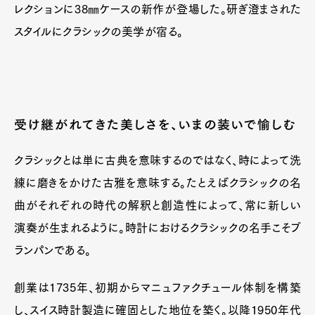
レクションに38㎜ケースの新作が登場した。研ぎ澄まされた
スタイルにクラシックの美学が宿る。
受け継がれてきた美しさを、いまの装いで愉しむ
クラシックとは単に古典を意味するのではなく、時によって洗
練に磨きをかけた古雅を意味する。たとえばクラシックの名
曲がそれぞれの時代の解釈と創造性によって、常に新しい
演奏が生まれるように。時計におけるクラシックの名手こそブ
ランパンである。
Art&Design
Watch
Fashion
Gourmet
Cars
創業は1735年、初期からマニュファクチュール体制を構築
Product
Culture
Lifestyle
し、スイス時計製造に確固とした地位を築く。以降1950年代