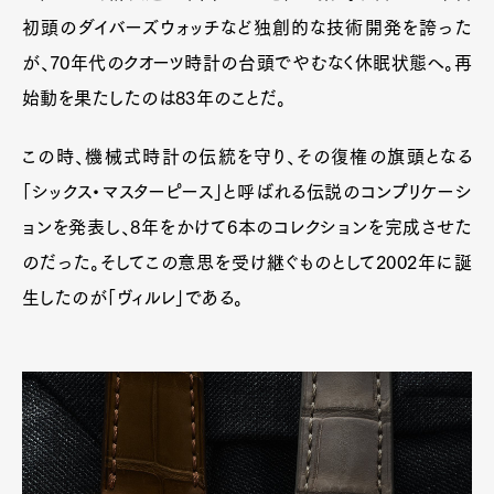
初頭のダイバーズウォッチなど独創的な技術開発を誇った
が、70年代のクオーツ時計の台頭でやむなく休眠状態へ。再
Pen Membership
Magazine
始動を果たしたのは83年のことだ。
Official Columnist
About
Contact
この時、機械式時計の伝統を守り、その復権の旗頭となる
「シックス・マスターピース」と呼ばれる伝説のコンプリケーシ
ョンを発表し、8年をかけて6本のコレクションを完成させた
Pen Meet
のだった。そしてこの意思を受け継ぐものとして2002年に誕
Pen international
Pen tw
生したのが「ヴィルレ」である。