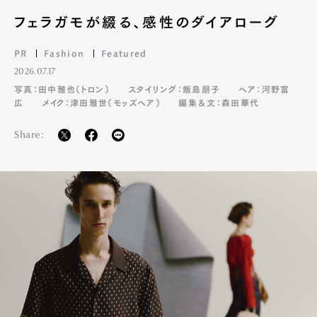
フェラガモが綴る、感性のダイアローグ
PR
Fashion
Featured
2026.07.17
写真：田中雅也（トロン）
スタイリング：飯島朋子
ヘア：河野富
広
メイク：津田雅世（モッズヘア）
編集＆文：森田華代
Share: