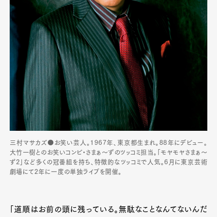
三村マサカズ●お笑い芸人。1967年、東京都生まれ。88年にデビュー。
大竹一樹とのお笑いコンビ・さまぁ〜ずのツッコミ担当。「モヤモヤさまぁ〜
ず2」など多くの冠番組を持ち、特徴的なツッコミで人気。6月に東京芸術
劇場にて2年に一度の単独ライブを開催。
「道順はお前の頭に残っている。無駄なことなんてないんだ