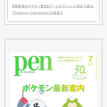
【栗原類のポケモン愛】全ゲームをプレイした視点で語る、
『Pokémon Champions』の奥深さ
Art&Design
Watch
Fashion
Gourmet
Cars
Product
Culture
Lifestyle