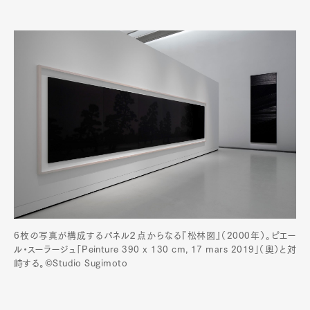
6枚の写真が構成するパネル２点からなる『松林図』（2000年）。ピエー
ル・スーラージュ「Peinture 390 x 130 cm, 17 mars 2019」（奥）と対
峙する。©Studio Sugimoto