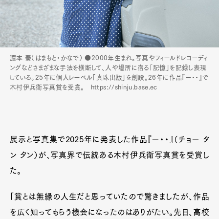
Official Columnist
About
Contact
濵本 奏（はまもと・かなで） ●2000年生まれ。写真やフィールドレコーディ
Pen Meet
ングなどさまざまな手法を横断して、人や場所に宿る「記憶」を記録し表現
している。25年に個人レーベル「真珠出版」を創設。26年に作品『ー・・』で
Pen international
Pen tw
木村伊兵衛写真賞を受賞。 https://shinju.base.ec
展示と写真集で2025年に発表した作品『ー・・』（チョー タ
ン タン）が、写真界で伝統ある木村伊兵衛写真賞を受賞し
た。
「賞とは無縁の人生だと思っていたので驚きましたが、作品
を広く知ってもらう機会になったのはありがたい。先日、高校