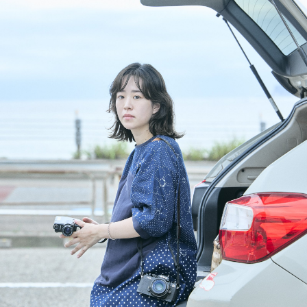
Art&Design
Watch
Fashion
Gourmet
Cars
Product
Culture
Lifestyle
Pen Membership
Magazine