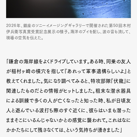
2026年、銀座のソニーイメージングギャラリーで開催された第50回木村
伊兵衛写真賞受賞記念展示の様子。海洋のブイを配し、波の音も流して、
現場の空気を伝えた。
「鎌倉の海岸線をよくドライブしています。ある時、同乗の友人
が稲村ヶ崎の横穴を指して『あれって軍事遺構らしいよ』と
教えてくれました。気になり調べてみると、特攻部隊『伏龍』に
関連したものだとの情報がヒットしました。粗末な潜水器具
による訓練で多くの人が亡くなったと知った時、私が日頃友
人と遊んでいる波打ち際のすぐ近くに、彼らはいまも潜った
ままそこにいるんじゃないかとの感覚に襲われて。これはなに
かかたちにして残さなくては、という気持ちが湧きました」