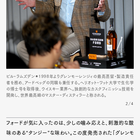
ビル・ラムズデン⚫︎1998年よりグレンモーレンジィの最高蒸留・製造責任
者を務め、アードベッグの同職も兼任する。ヘリオット・ワット大学で生化学
の博士号を取得後、ウイスキー業界へ。独創的なカスクフィニッシュ技術を
開発し、世界最高峰のマスター・ディスティラーと称される。
2/4
フォードが気に入ったのは、少しの噛み応えと、刺激的な酸
味のある“タンジー”な味わい。この度発売された「グレンモ