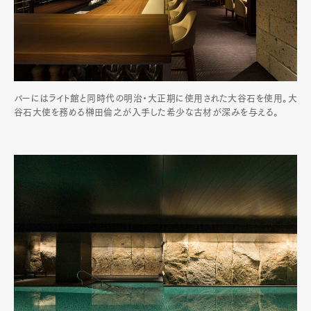
バーにはライト館と同時代の明治・大正期に使用された大谷石を使用。大
谷石大使を務める榊田倫之が入手した希少な古材が深みを与える。