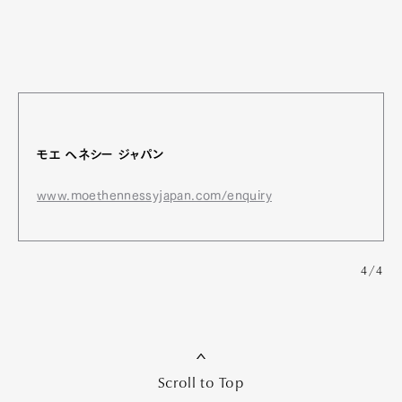
モエ ヘネシー ジャパン
www.moethennessyjapan.com/enquiry
4/4
Scroll to Top