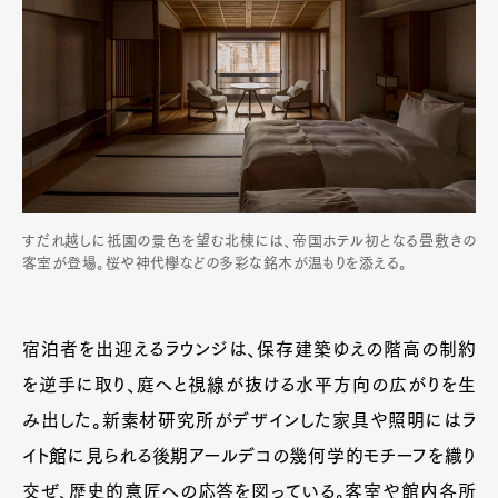
すだれ越しに祇園の景色を望む北棟には、帝国ホテル初となる畳敷きの
客室が登場。桜や神代欅などの多彩な銘木が温もりを添える。
宿泊者を出迎えるラウンジは、保存建築ゆえの階高の制約
を逆手に取り、庭へと視線が抜ける水平方向の広がりを生
み出した。新素材研究所がデザインした家具や照明にはラ
イト館に見られる後期アールデコの幾何学的モチーフを織り
交ぜ、歴史的意匠への応答を図っている。客室や館内各所