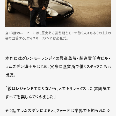
全13話のムービーには、歴史ある蒸留所とそこで働く人々もありのままの
姿で登場する。ウイスキーファンには必見だ。
Art&Design
Watch
Fashion
本作にはグレンモーレンジィの最高蒸留・製造責任者ビル・
Gourmet
Cars
ラムズデン博士をはじめ、実際に蒸留所で働くスタッフたちも
Product
Culture
Lifestyle
出演。
「彼はレジェンドでありながら、とてもリラックスした雰囲気で
すべてを楽しんでくれました」
Pen Membership
Magazine
Official Columnist
About
Contact
そう話すラムズデンによると、フォードは業界でも知られたシ