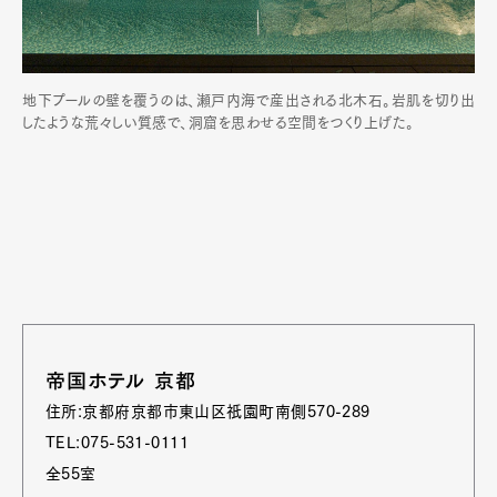
地下プールの壁を覆うのは、瀬戸内海で産出される北木石。岩肌を切り出
したような荒々しい質感で、洞窟を思わせる空間をつくり上げた。
帝国ホテル 京都
住所:京都府京都市東山区祇園町南側570-289
TEL:075-531-0111
全55室