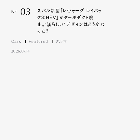
03
スバル新型「レヴォーグ レイバッ
Nº
クS:HEV」がターボダクト廃
止。“漢らしい”デザインはどう変わ
った?
Cars
Featured
クルマ
2026.07.14