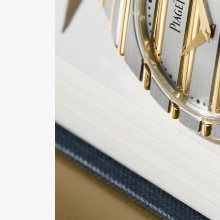
Pen Me
Pen Me