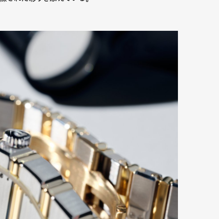
Art&Design
Watch
Fashion
ourmet
Cars
Product
Culture
Lifestyle