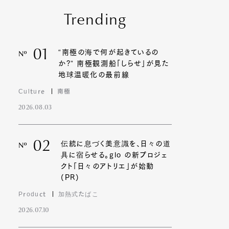
Trending
01
“南極の海で何が起きているの
Nº
か?” 南極観測船「しらせ」が見た
地球温暖化の最前線
Culture
南極
2026.08.03
02
伝統に息づく美意識を、日々の道
Nº
具に宿らせる。glo の新プロジェ
クト「日々のアトリエ」が始動
(PR)
Product
加熱式たばこ
2026.07.10