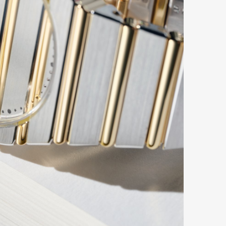
mbership
Magazine
Official Columnist
About
et
Pen international
Pen tw