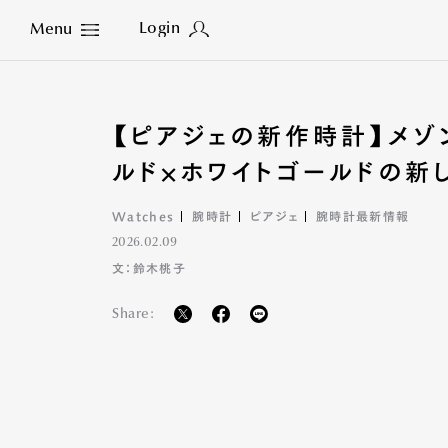
Login
Menu
Close
【ピアジェの新作時計】メゾ
ルド×ホワイトゴールドの新し
Watches
腕時計
ピアジェ
腕時計最新情報
2026.02.09
文：鈴木桃子
Share: