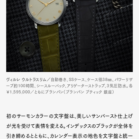
ヴィルレ ウルトラスリム／
自動巻き、SSケース、ケース径38㎜、パワーリザ
ーブ約100時間、シースルーバック、アリゲーターストラップ、3気圧防水。各
￥1,595,000／ともにブランパン（ブランパン ブティック 銀座）
初のサーモンカラーの文字盤は、美しいサンバースト仕上げ
が光を受けて表情を変える。インデックスのブラックが全体を
引き締めるとともに、カレンダー表示の地色を文字盤と統一