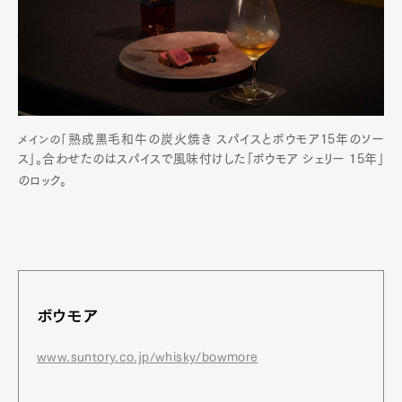
熟成黒毛和牛の炭火焼き
スパイスとボウモア15年のソー
メインの「
ス」。合わせたのは
スパイスで風味付けした「
ボウモア シェリー 15年」
のロック。
ボウモア
www.suntory.co.jp/whisky/bowmore