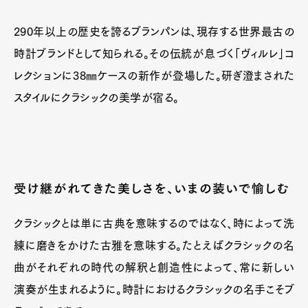
290年以上の歴史を誇るブランパンは、現存する世界最古の
時計ブランドとして知られる。その伝統が息づく「ヴィルレ」コ
レクションに38㎜ケースの新作が登場した。研ぎ澄まされた
スタイルにクラシックの美学が宿る。
Art&Design
Watch
Fashion
Gourmet
Cars
Product
Culture
Lifestyle
受け継がれてきた美しさを、いまの装いで愉しむ
クラシックとは単に古典を意味するのではなく、時によって洗
Pen Membership
Magazine
練に磨きをかけた古雅を意味する。たとえばクラシックの名
Official Columnist
About
曲がそれぞれの時代の解釈と創造性によって、常に新しい
Contact
演奏が生まれるように。時計におけるクラシックの名手こそブ