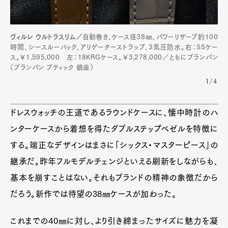
ヴィルレ ウルトラスリム／
自動巻き、ケース径38㎜、パワーリザーブ約100
時間、シースルーバック、アリゲーターストラップ、3気圧防水。右：SSケー
ス。￥1,595,000 左：18KRGケース。￥3,278,000／ともにブランパン
（ブランパン ブティック 銀座）
1/4
ドレスウォッチの王道であるラウンドケースに、懐中時計のハ
ンターケースから着想を得たダブルステップベゼルを特徴に
する。端正なデザインはまさに「シックス・マスターピース」の
継承だ。昨年フルモデルチェンジといえる刷新をしながらも、
基本を崩すことはない。それもブランドの精神の象徴だから
だろう。新作では待望の38㎜ケースが加わった。
これまでの40㎜に対し、より引き締まったサイズに魅力を凝