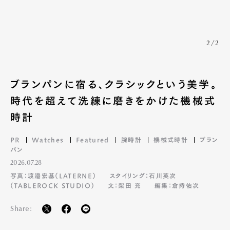
2/2
ブランパンに宿る、クラシックという美学。
時代を超えて洗練に磨きをかけた機械式
時計
PR
Watches
Featured
腕時計
機械式時計
ブラン
パン
2026.07.28
写真：渡邉宏基（LATERNE）
スタイリング：石川英次
（TABLEROCK STUDIO）
文：柴田 充
編集：倉持佑次
Share: