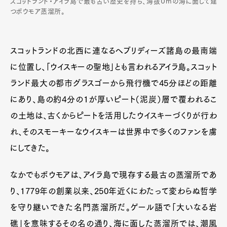
スコットランド・アイラ島で最も古い歴史を持ち、海抜０mの海に面して建
つボウモア蒸溜所。
スコットランドの北西に連なるヘブリディーズ諸島の最南端
に位置し、「ウイスキーの聖地」とも言われるアイラ島。スコット
ランド最大の都市グラスゴーから飛行機で45分ほどの距離
にあり、島の約4分の1が厚いピート（泥炭）層で覆われるこ
の土地は、古くからピートを活用したウイスキーづくりが行わ
れ、そのスモーキーなウイスキーは世界中で多くのファンを虜
にしてきた。
なかでもボウモアは、アイラ島で現存する最古の蒸溜所であ
り、1779年の創業以来、250年近くにわたって変わらぬ哲学
を守り継いできた名門蒸溜所だ。ゲール語で「大いなる岩
礁」を意味するその名の通り、海に面した蒸溜所では、潮風