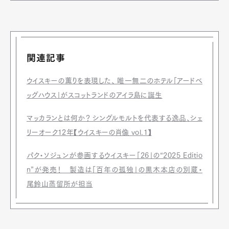
関連記事
ウイスキーの薫りを表現した、 唯一無二のホテル「アードベ
ッグハウス」がスコットランドのアイラ島に誕生
マッカランとは何か？ シングルモルトを代表する逸品、シェ
リーオーク12年【ウイスキーの肖像 vol.1】
パク・ソジュンが参画するウイスキー「26」の“2025 Editio
n”が発売！ 製造は「百年の孤独」の黒木本店の別蔵・
尾鈴⼭蒸留所が担当