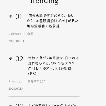
Trending
01
“南極の海で何が起きているの
Nº
か?” 南極観測船「しらせ」が見た
地球温暖化の最前線
Culture
南極
2026.08.03
02
伝統に息づく美意識を、日々の道
Nº
具に宿らせる。glo の新プロジェ
クト「日々のアトリエ」が始動
(PR)
Product
加熱式たばこ
2026.07.10
スバル新型「レヴォーグ レイバッ