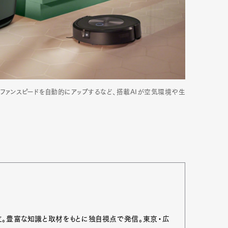
mbership
Magazine
Official Columnist
About
ファンスピードを自動的にアップするなど、搭載AIが空気環境や生
et
Pen international
Pen tw
立。豊富な知識と取材をもとに独自視点で発信。東京・広