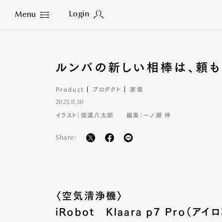
Login
Menu
Close
ルンバの新しい相棒は、頼も
Product
プロダクト
家電
2023.11.30
イラスト：信濃八太郎
編集：一ノ瀬 伸
Share:
〈空気清浄機〉
iRobot Klaara p7 Pro（ア