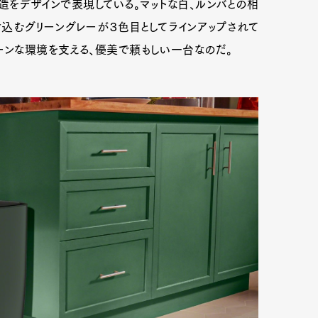
をデザインで表現している。マットな白、ルンバとの相
込むグリーングレーが３色目としてラインアップされて
ーンな環境を支える、優美で頼もしい一台なのだ。
Art&Design
Watch
Fashion
ourmet
Cars
Product
Culture
Lifestyle