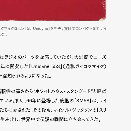
mbership
Magazine
Official Columnist
About
マイクロホン「55 Unidyne」を発売。安価でコンパクトなデザイ
った。
et
Pen international
Pen tw
当初はラジオのパーツを販売していたが、大恐慌でニーズ
開発した「Unidyne 55S」（通称ガイコツマイク）
一躍知られるようになった。
と信頼性の高さから“ホワイトハウス・スタンダード”と呼ば
る。また、66年に登場した後継の「SM58」は、ライ
たちに愛された。その後も、マイケル・ジャクソンの「スリ
を生み出し、世界中で伝説の瞬間に立ち会ってきた。