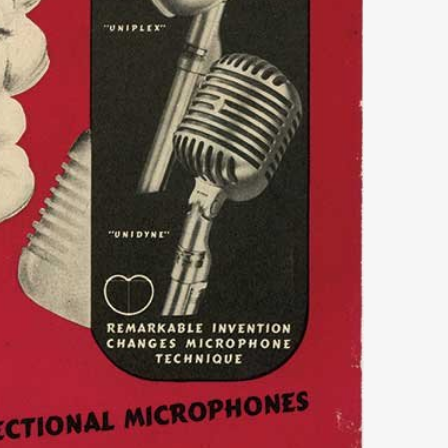
Art&Design
Watch
Fashion
ourmet
Cars
Product
Culture
Lifestyle