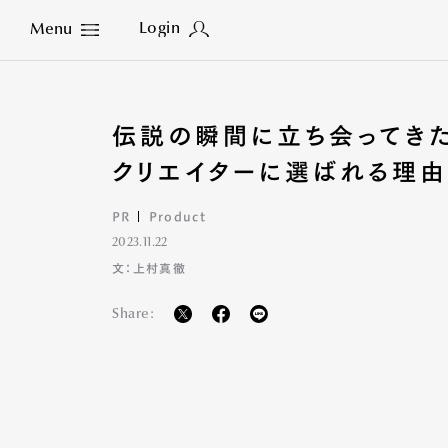
Login
Menu
Close
伝説の瞬間に立ち会ってきた
クリエイターに選ばれる理由
PR
Product
2023.11.22
文：上村真徹
Share: