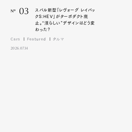
03
スバル新型「レヴォーグ レイバッ
Nº
クS:HEV」がターボダクト廃
止。“漢らしい”デザインはどう変
わった?
Cars
Featured
クルマ
2026.07.14