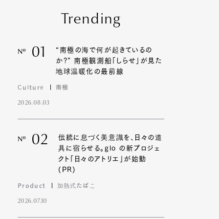
Trending
01
“南極の海で何が起きているの
Nº
か?” 南極観測船「しらせ」が見た
地球温暖化の最前線
Culture
南極
2026.08.03
02
伝統に息づく美意識を、日々の道
Nº
具に宿らせる。glo の新プロジェ
クト「日々のアトリエ」が始動
(PR)
Product
加熱式たばこ
2026.07.10