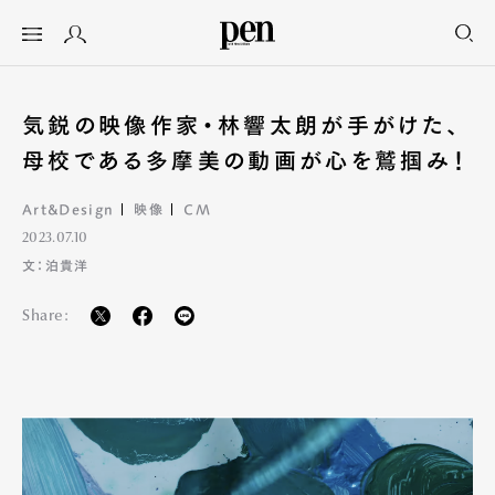
気鋭の映像作家・林響太朗が手がけた、
母校である多摩美の動画が心を鷲掴み！
Art&Design
映像
CM
2023.07.10
文：泊貴洋
Share: