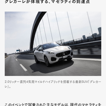
グレカーレが体現する、マセラティの到達点
Product
Culture
Lifestyle
Pen Membership
Magazine
Official Columnist
About
Contact
Pen Meet
Pen international
Pen tw
2.0リッター直列4気筒マイルドハイブリッドを搭載する最新SUV「グレカー
レ」。
このイベントで試乗された主なモデルは、現代のマセラティを