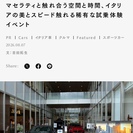
マセラティと触れ合う空間と時間、イタリ
アの美とスピード触れる稀有な試乗体験
イベント
PR
Cars
イタリア車
クルマ
Featured
スポーツカー
2026.08.07
文：吉田拓生
Share: