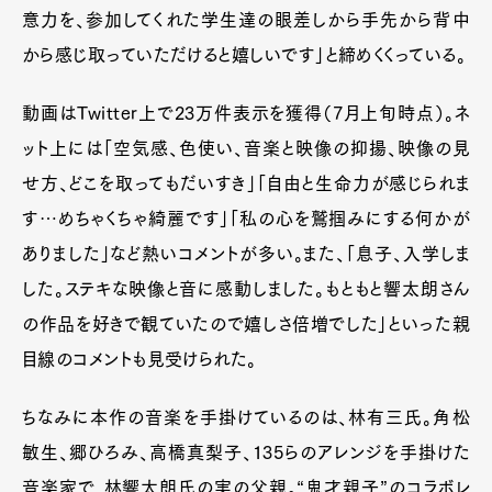
意力を、参加してくれた学生達の眼差しから手先から背中
から感じ取っていただけると嬉しいです」と締めくくっている。
動画はTwitter上で23万件表示を獲得（7月上旬時点）。ネ
ット上には「空気感、色使い、音楽と映像の抑揚、映像の見
せ方、どこを取ってもだいすき」「自由と生命力が感じられま
す…めちゃくちゃ綺麗です」「私の心を鷲掴みにする何かが
ありました」など熱いコメントが多い。また、「息子、入学しま
した。ステキな映像と音に感動しました。もともと響太朗さん
の作品を好きで観ていたので嬉しさ倍増でした」といった親
目線のコメントも見受けられた。
ちなみに本作の音楽を手掛けているのは、林有三氏。角松
敏生、郷ひろみ、高橋真梨子、135らのアレンジを手掛けた
音楽家で、林響太朗氏の実の父親。“鬼才親子”のコラボレ