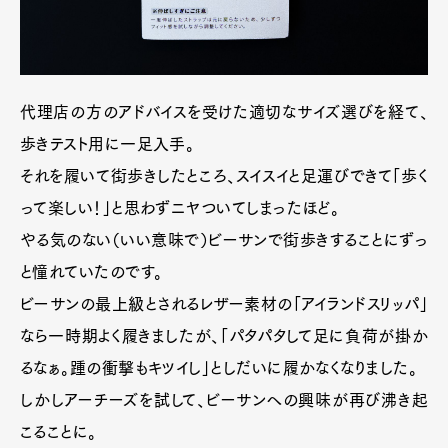
代理店の方のアドバイスを受けた適切なサイズ選びを経て、
歩きテスト用に一足入手。
それを履いて街歩きしたところ、スイスイと足運びできて「歩く
って楽しい！」と思わずニヤついてしまったほど。
やる気のない（いい意味で）ビーサンで街歩きすることにずっ
と憧れていたのです。
Art&Design
Watch
Fashion
ビーサンの最上級とされるレザー素材の「アイランドスリッパ」
Gourmet
Cars
なら一時期よく履きましたが、「パタパタして足に負荷が掛か
Product
Culture
Lifestyle
るなぁ。踵の衝撃もキツイし」としだいに履かなくなりました。
しかしアーチーズを試して、ビーサンへの興味が再び沸き起
こることに。
Pen Membership
Magazine