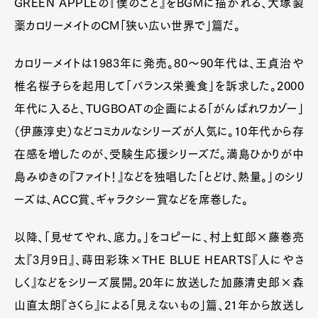
GREEN APPLEの『僕のこと』をBGMに描かれる、大塚製
薬カロリーメイトのCM「狭い広い世界で」篇だ。
カロリーメイトは1983年に発売。80〜90年代は、王貞治や
椎名桜子らを起用して「バランス栄養食」を訴求した。2000
年代に入ると、TUGBOATの企画による「がんばれワカゾー」
（伊藤淳史）などコミカルなシリーズが人気に。10年代から存
在感を増したのが、受験生応援シリーズだ。満島ひかりが中
島みゆきの『ファイト！』などを独唱した「とどけ、熱量。」のシリ
ーズは、ACC賞、ギャラクシー賞などを席巻した。
以降、「見せてやれ、底力。」をコピーに、村上虹郎×藤巻亮
太『3月9日』、蒔田彩珠×THE BLUE HEARTS『人にやさ
しく』などをシリーズ展開。20年に放送した加藤清史郎×森
山直太朗『さくら』による「見えないもの」篇、21年から放送し