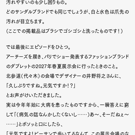
汚れやすいのも少し困りもの。
どのサンダルブランドでも同じでしょうが、白と水色は爪先の
汚れが目立ちます。
（ここでの掲載品はブラシでゴシゴシと洗ったものです！）
では最後にエピソードをひとつ。
アーチーズを履き、パリでショー発表するファッションブランド
のダブレットの2027年春夏展示会に行ったときのこと。
北参道（代々木）の会場でデザイナーの井野将之さんに、
「久しぶりですね。元気ですか！？」
とお声がけいただきました。
実は今年年始に大病を患ったものですから、一瞬答えに窮
して「（病気の話なんかしたくないし……）あ〜、そーだねぇ〜
……」とボソッと口にしたら、
「元気ですよ！ビーサンで歩いてるなんて、この展示会場のな