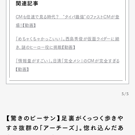
関連記事
CMも倍速で見る時代？ "タイパ最強"のファストCMが登
場！【動画】
「めちゃくちゃかっこいい」。西島秀俊が仮面ライダーに続
き、謎のヒーロー役に挑戦【動画】
「情報量がすごい」。日清「完全メシ」のCMが完全すぎる
【動画】
5/5
【驚きのビーサン】足裏がくっつく歩きや
すさ抜群の「アーチーズ」。惚れ込んだあ