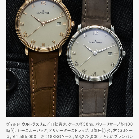
Art&Design
Watch
Fashion
Gourmet
Cars
Product
Culture
Lifestyle
ヴィルレ ウルトラスリム／
自動巻き、ケース径38㎜、パワーリザーブ約100
時間、シースルーバック、アリゲーターストラップ、3気圧防水。右：SSケー
ス。￥1,595,000 左：18KRGケース。￥3,278,000／ともにブランパン