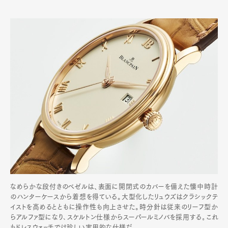
なめらかな段付きのベゼルは、表面に開閉式のカバーを備えた懐中時計
のハンターケースから着想を得ている。大型化したリュウズはクラシックテ
イストを高めるとともに操作性も向上させた。時分針は従来のリーフ型か
らアルファ型になり､スケルトン仕様からスーパールミノバを採用する｡これ
もドレスウォッチでは珍しい実用的な仕様だ｡