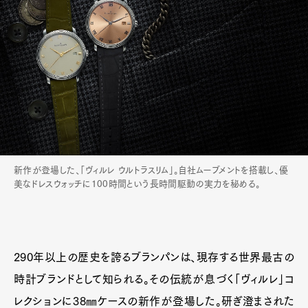
新作が登場した、「ヴィルレ ウルトラスリム」。自社ムーブメントを搭載し、優
美なドレスウォッチに100時間という長時間駆動の実力を秘める。
290年以上の歴史を誇るブランパンは、現存する世界最古の
時計ブランドとして知られる。その伝統が息づく「ヴィルレ」コ
レクションに38㎜ケースの新作が登場した。研ぎ澄まされた