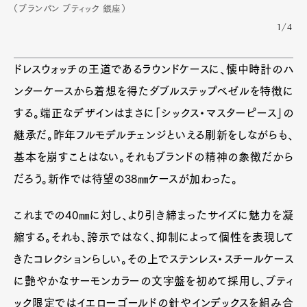
（ブランパン ブティック 銀座）
Pen Membership
Magazine
Official Columnist
About
1/4
Contact
ドレスウォッチの王道であるラウンドケースに、懐中時計のハ
ンターケースから着想を得たダブルステップベゼルを特徴に
Pen Meet
する。端正なデザインはまさに「シックス・マスターピース」の
継承だ。昨年フルモデルチェンジといえる刷新をしながらも、
Pen international
Pen tw
基本を崩すことはない。それもブランドの精神の象徴だから
だろう。新作では待望の38㎜ケースが加わった。
これまでの40㎜に対し、より引き締まったサイズに魅力を凝
縮する。それも、誇示ではなく、抑制によって個性を表現して
きたコレクションらしい。その上でステンレス・スチールケース
に艶やかなサーモンカラーの文字盤を初めて採用し、ブティ
ック限定ではイエローゴールドの針やインデックスを組み合