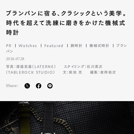
ブランパンに宿る、クラシックという美学。
時代を超えて洗練に磨きをかけた機械式
時計
PR
Watches
Featured
腕時計
機械式時計
ブラン
パン
2026.07.28
写真：渡邉宏基（LATERNE）
スタイリング：石川英次
（TABLEROCK STUDIO）
文：柴田 充
編集：倉持佑次
Share: