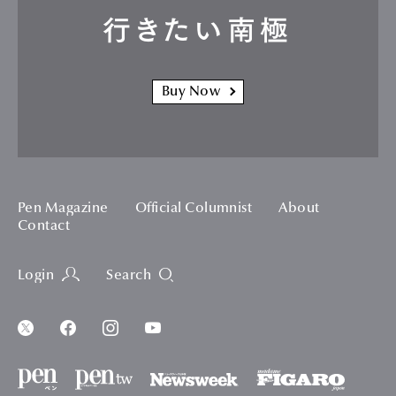
行きたい南極
Buy Now
Pen Magazine
Official Columnist
About
Contact
Login
Search