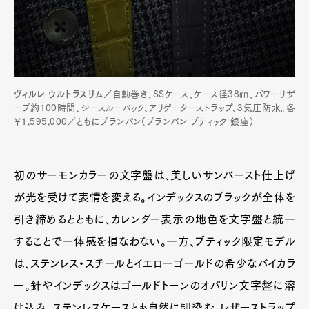
ヴィルレ ウルトラスリム／
自動巻き、SSケース、ケース径38㎜、パワーリザ
ーブ約100時間、シースルーバック、アリゲーターストラップ、3気圧防水。各
￥1,595,000／ともにブランパン（ブランパン ブティック 銀座）
初のサーモンカラーの文字盤は、美しいサンバースト仕上げ
が光を受けて表情を変える。インデックスのブラックが全体を
引き締めるとともに、カレンダー表示の地色を文字盤と統一
することで一体感を損なわない。一方、ブティック限定モデル
は、ステンレス・スチールとイエローゴールドの希少なバイカラ
ー。針やインデックスはゴールドトーンのオパリン文字盤に溶
け込み、ステンレスケースとも自然に馴染む。レザーストラップ