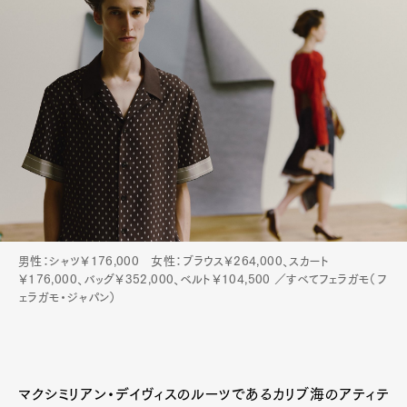
Art&Design
Watch
Fashion
Gourmet
Cars
男性：シャツ￥176,000 女性：ブラウス￥264,000、スカート
Product
Culture
Lifestyle
￥176,000、バッグ￥352,000、ベルト￥104,500 ／すべてフェラガモ（フ
ェラガモ・ジャパン）
Pen Membership
Magazine
Official Columnist
About
Contact
マクシミリアン・デイヴィスのルーツであるカリブ海のアティテ