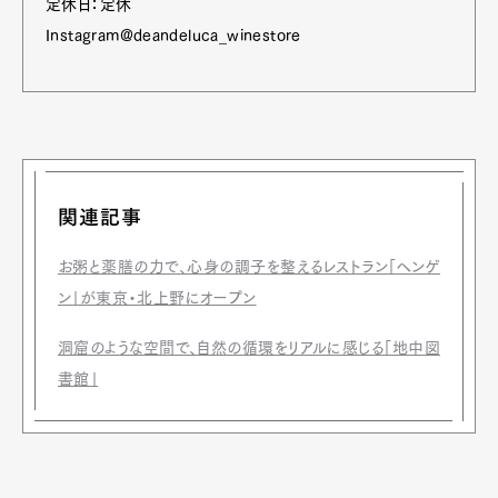
定休日：定休
Instagram@deandeluca_winestore
関連記事
お粥と薬膳の力で、心身の調子を整えるレストラン「ヘンゲ
ン」が東京・北上野にオープン
洞窟のような空間で、自然の循環をリアルに感じる「地中図
書館」