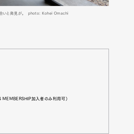
見が。 photo: Kohei Omachi
DS MEMBERSHIP加入者のみ利用可）
Art&Design
Watch
Fashion
ourmet
Cars
Product
Culture
Lifestyle