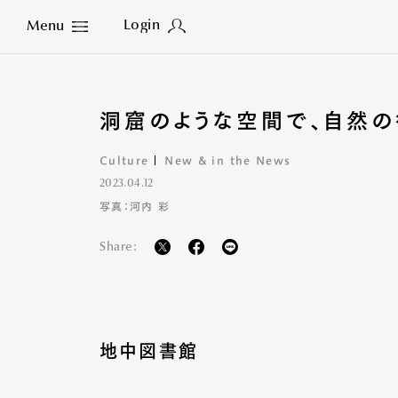
Login
Menu
Close
洞窟のような空間で、自然の
Culture
New & in the News
2023.04.12
写真：河内 彩
Share:
地中図書館