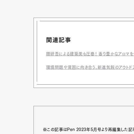
Pen Me
関連記事
隈研吾による建築美も圧巻！ 香り豊かなアロマを体
Pen Me
環境問題や貧困に向き合う、新進気鋭のアウトドア
※この記事はPen 2023年5月号より再編集した記