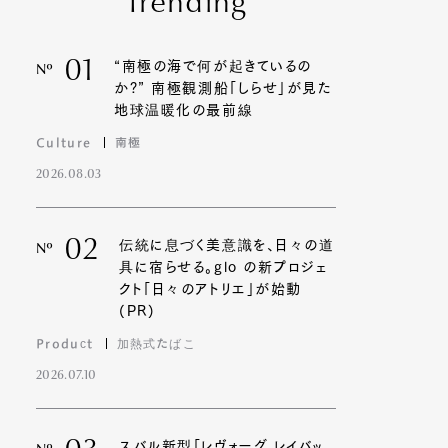
Trending
01
“南極の海で何が起きているの
Nº
か?” 南極観測船「しらせ」が見た
地球温暖化の最前線
Culture
南極
2026.08.03
02
伝統に息づく美意識を、日々の道
Nº
具に宿らせる。glo の新プロジェ
クト「日々のアトリエ」が始動
(PR)
Product
加熱式たばこ
2026.07.10
スバル新型「レヴォーグ レイバッ