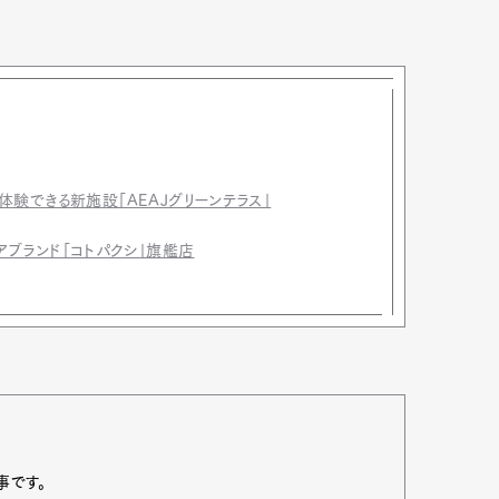
mbership
Magazine
Official Columnist
About
験できる新施設「AEAJグリーンテラス」
et
Pen international
Pen tw
ブランド「コトパクシ」旗艦店
事です。