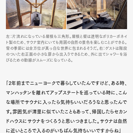
左：片流れになっている屋根も三角形。屋根と壁は透明なポリカーボネイ
ト製のため、サウナ室内にいても周囲の自然の景色を楽しむことができる。
雪の季節には全方位が真っ白な世界に包まれるそうだ。右：ゲストは階段
のついた右正面の小さな扉から出入りできるため、外に出てシャワーを浴
びるための動線がスムーズになっている。
「2年前までニューヨークで暮らしていたんですけど、ある時、
マンハッタンを離れてアップステートを巡っている時に、こん
な場所でサウナに入ったら気持ちいいだろうなと思ったんで
す。雰囲気が清里に似ていたこともあって、帰国したらセカン
ドハウスにサウナをつくろうと思いつきました。サウナは自然
に近いところで入るのがいちばん気持ちいいですからね」