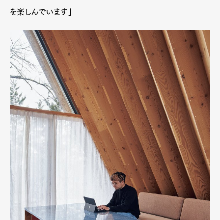
を楽しんでいます」
Art&Design
Watch
Fashion
Gourmet
Cars
Product
Culture
Lifestyle
Pen Membership
Magazine
Official Columnist
About