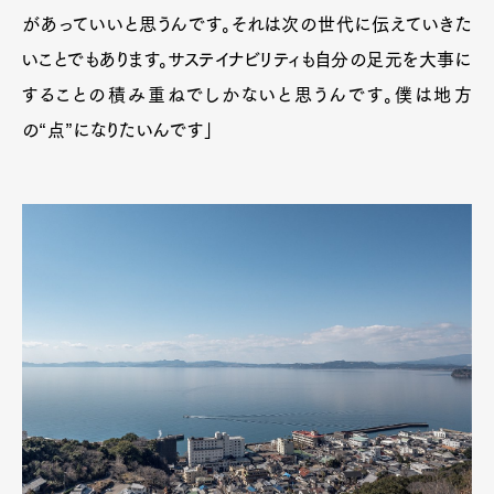
があっていいと思うんです。それは次の世代に伝えていきた
いことでもあります。サステイナビリティも自分の足元を大事に
することの積み重ねでしかないと思うんです。僕は地方
の“点”になりたいんです」
Art&Design
Watch
Fashion
Gourmet
Cars
Product
Culture
Lifestyle
Pen Membership
Magazine