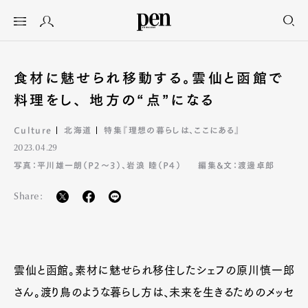
食材に魅せられ移動する。雲仙と函館で
料理をし、 地方の“点”になる
Culture
北海道
特集『理想の暮らしは、ここにある』
2023.04.29
写真：平川雄一朗（P2〜3）、岩浪 睦（P4）
編集&文：渡邊卓郎
Share:
雲仙と函館。素材に魅せられ移住したシェフの原川慎一郎
さん。渡り鳥のような暮らし方は、未来を生きるためのメッセ