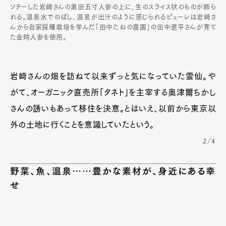
ソテーした岩崎さんの黒田五寸人参の上に、生のスライス状のものが飾ら
れる。温泉水でのばし、温泉が出汁のように感じられるピューレは岩崎さ
んから自家採種栽培を学んだ「田中たねの農園」の田中遼平さんが育て
た金時人参を使用。
岩崎さんの畑を訪ねて以来ずっと気になっていた雲仙。や
がて、オーガニック直売所「タネト」を主宰する奥津爾ちかし
さんの誘いもあって移住を決意。とはいえ、以前から東京以
外の土地に行くことを意識していたという。
2/4
野菜、魚、温泉……豊かな素材が、身近にある幸
せ