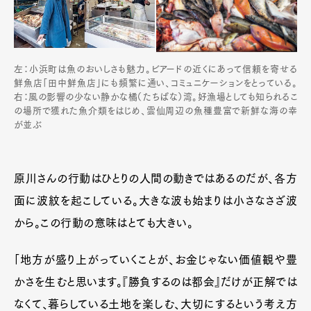
左：小浜町は魚のおいしさも魅力。ビアードの近くにあって信頼を寄せる
鮮魚店「田中鮮魚店」にも頻繁に通い、コミュニケーションをとっている。
右：風の影響の少ない静かな橘（たちばな）湾。好漁場としても知られるこ
の場所で獲れた魚介類をはじめ、雲仙周辺の魚種豊富で新鮮な海の幸
が並ぶ
原川さんの行動はひとりの人間の動きではあるのだが、各方
面に波紋を起こしている。大きな波も始まりは小さなさざ波
から。この行動の意味はとても大きい。
「地方が盛り上がっていくことが、お金じゃない価値観や豊
かさを生むと思います。『勝負するのは都会』だけが正解では
なくて、暮らしている土地を楽しむ、大切にするという考え方