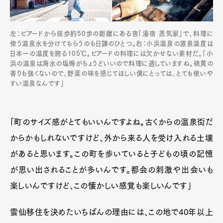
左：ビアードから徒歩約50歩の距離にある宿「湯宿 蒸気家」で、料理に
使う温泉水を分けてもらうのも日課のひとつ。右：小浜温泉の源泉温度は
日本一の温度を誇る105℃。ビアードの料理には欠かせない素材だ。「小
浜の温泉は海水の塩梅がちょうどいいので料理に適していますね。硫黄の
香りも強くないので、野菜の味を感じてほしい僕にとっては、とても使いや
すい温泉なんです」
「町のサイズ感がとてもいいんですよね。古くからの温泉街だ
からかもしれないですけど、外から来る人を受け入れる土壌
があると思います。この町を歩いていると子どもの頃の記憶
が思い出されることが多いんです。都会の刺激や出会いも
楽しいんですけど、この懐かしい感覚も楽しいんです」
雲仙移住を決めたいちばんの理由には、この地で40年以上