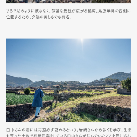
Official Columnist
About
まるで湖のように波もなく、静謐な景観が広がる橘湾。島原半島の西側に
Contact
位置するため、夕陽の美しさでも有名。
Pen Meet
Pen international
Pen tw
田中さんの畑には毎週必ず訪れるという。岩崎さんから多くを学び、生ま
れ育った土地で有機農業をしている田中さんが住んでいたことも原川さん