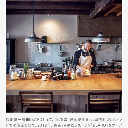
原川慎一郎●BEARDシェフ。1978年、静岡県生まれ。国内外のレストラ
ンでの修業を経て、2012年、東京・目黒にレストラン「BEARD」をオープ