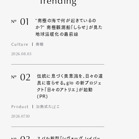
Trending
01
“南極の海で何が起きているの
Nº
か?” 南極観測船「しらせ」が見た
地球温暖化の最前線
Culture
南極
2026.08.03
02
伝統に息づく美意識を、日々の道
Nº
具に宿らせる。glo の新プロジェ
クト「日々のアトリエ」が始動
(PR)
Product
加熱式たばこ
2026.07.10
スバル新型「レヴォーグ レイバッ