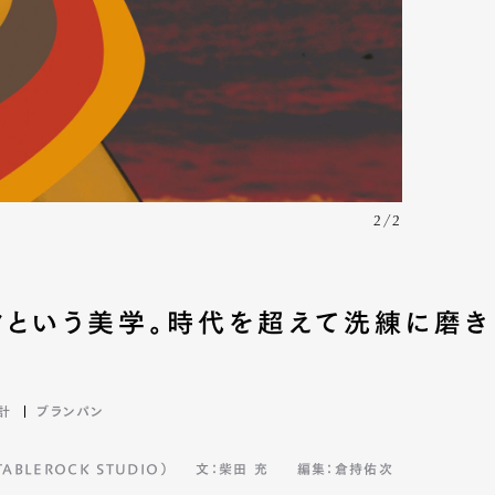
2/2
クという美学。時代を超えて洗練に磨き
計
ブランパン
BLEROCK STUDIO）
文：柴田 充
編集：倉持佑次