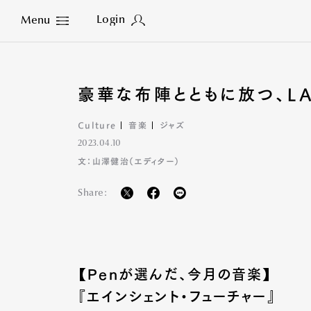
Login
Menu
Close
豪華な布陣とともに放つ、L
Culture
音楽
ジャズ
2023.04.10
文：山澤健治（エディター）
Share:
【Penが選んだ、今月の音楽】
『エインシェント・フューチャー』