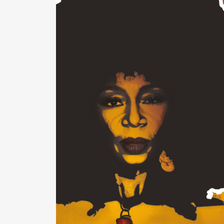
Pen Me
Pen Me