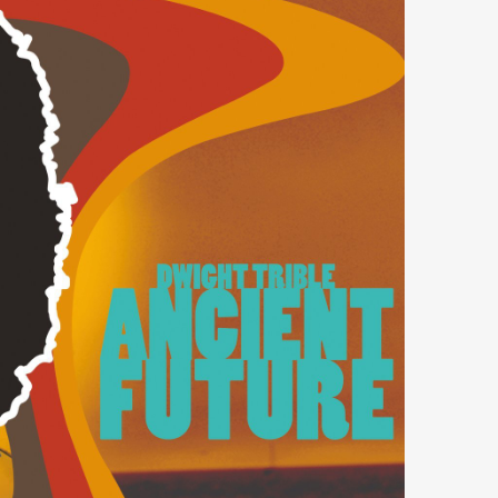
mbership
Magazine
Official Columnist
About
et
Pen international
Pen tw