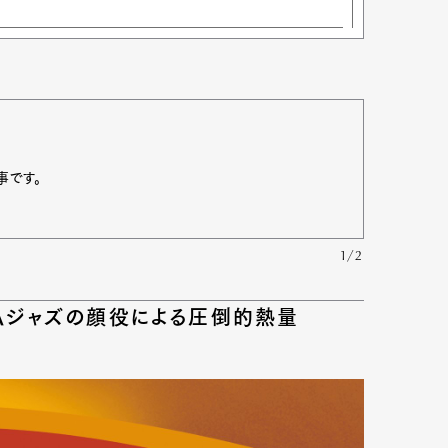
事です。
1/2
LAジャズの顔役による圧倒的熱量
Art&Design
Watch
Fashion
ourmet
Cars
Product
Culture
Lifestyle