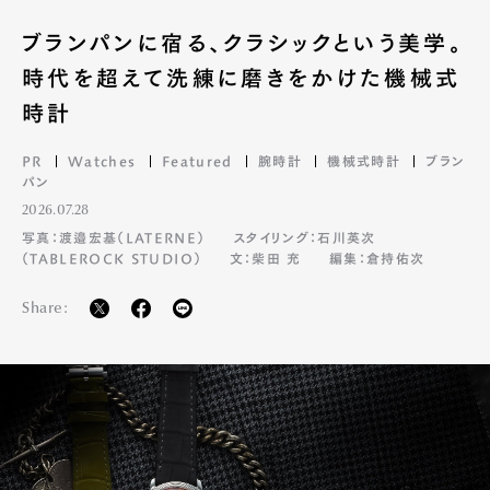
ブランパンに宿る、クラシックという美学。
時代を超えて洗練に磨きをかけた機械式
時計
PR
Watches
Featured
腕時計
機械式時計
ブラン
パン
2026.07.28
写真：渡邉宏基（LATERNE）
スタイリング：石川英次
（TABLEROCK STUDIO）
文：柴田 充
編集：倉持佑次
Share: