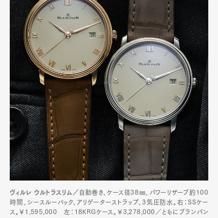
ヴィルレ ウルトラスリム／
自動巻き、ケース径38㎜、パワーリザーブ約100
時間、シースルーバック、アリゲーターストラップ、3気圧防水。右：SSケー
ス。￥1,595,000 左：18KRGケース。￥3,278,000／ともにブランパン