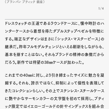
（ブランパン ブティック 銀座）
1/4
ドレスウォッチの王道であるラウンドケースに、懐中時計のハ
ンターケースから着想を得たダブルステップベゼルを特徴に
Art&Design
Watch
Fashion
Gourmet
Cars
する。端正なデザインはまさに「シックス・マスターピース」の
Product
Culture
Lifestyle
継承だ。昨年フルモデルチェンジといえる刷新をしながらも、
基本を崩すことはない。それもブランドの精神の象徴だから
だろう。新作では待望の38㎜ケースが加わった。
Pen Membership
Magazine
これまでの40㎜に対し、より引き締まったサイズに魅力を凝
Official Columnist
About
Contact
縮する。それも、誇示ではなく、抑制によって個性を表現して
きたコレクションらしい。その上でステンレス・スチールケース
に艶やかなサーモンカラーの文字盤を初めて採用し、ブティ
Pen Meet
ック限定ではイエローゴールドの針やインデックスを組み合