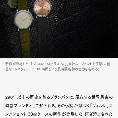
新作が登場した、「ヴィルレ ウルトラスリム」。自社ムーブメントを搭載し、優
美なドレスウォッチに100時間という長時間駆動の実力を秘める。
290年以上の歴史を誇るブランパンは、現存する世界最古の
時計ブランドとして知られる。その伝統が息づく「ヴィルレ」コ
レクションに38㎜ケースの新作が登場した。研ぎ澄まされた