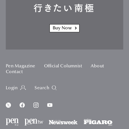
行きたい南極
Buy Now
Pen Magazine
Official Columnist
About
Contact
Login
Search