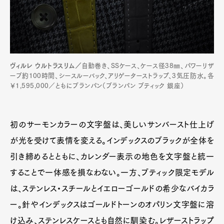
ヴィルレ ウルトラスリム／
自動巻き、SSケース、ケース径38㎜、パワーリザ
ーブ約100時間、シースルーバック、アリゲーターストラップ、3気圧防水。各
￥1,595,000／ともにブランパン（ブランパン ブティック 銀座）
初のサーモンカラーの文字盤は、美しいサンバースト仕上げ
が光を受けて表情を変える。インデックスのブラックが全体を
引き締めるとともに、カレンダー表示の地色を文字盤と統一
することで一体感を損なわない。一方、ブティック限定モデル
は、ステンレス・スチールとイエローゴールドの希少なバイカラ
ー。針やインデックスはゴールドトーンのオパリン文字盤に溶
け込み、ステンレスケースとも自然に馴染む。レザーストラップ