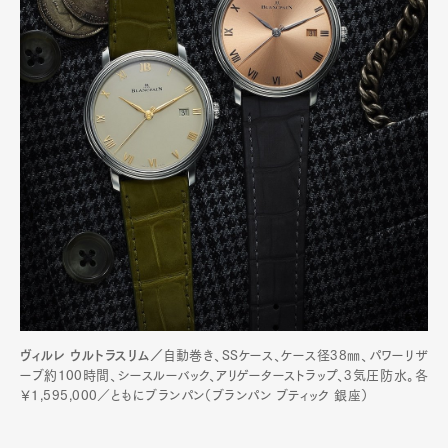
ヴィルレ ウルトラスリム／
自動巻き、SSケース、ケース径38㎜、パワーリザ
ーブ約100時間、シースルーバック、アリゲーターストラップ、3気圧防水。各
￥1,595,000／ともにブランパン（ブランパン ブティック 銀座）