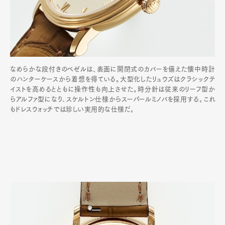
なめらかな段付きのベゼルは、表面に開閉式のカバーを備えた懐中時計
のハンターケースから着想を得ている。大型化したリュウズはクラシックテ
イストを高めるとともに操作性も向上させた。時分針は従来のリーフ型か
らアルファ型になり､スケルトン仕様からスーパールミノバを採用する｡これ
もドレスウォッチでは珍しい実用的な仕様だ｡