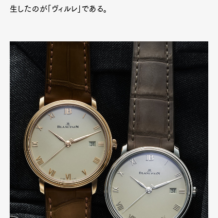
生したのが「ヴィルレ」である。
Art&Design
Watch
Fashion
Gourmet
Cars
Product
Culture
Lifestyle
Pen Membership
Magazine
Official Columnist
About
Contact
Pen Meet
Pen international
Pen tw