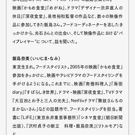
映画『かもめ食堂』『めがね』、ドラマ『デザイナー渋井直人の
休日』『深夜食堂』、是枝裕和監督の作品など、数々の映像作
品に参加してきた飯島さん。フードコーディネーターを志したき
っかけから、光石さんとの出会い、そして映像作品における“バ
イプレイヤー”について、話を聞いた。
飯島奈美（いいじま・なみ）
東京生まれ。フードスタイリスト。2005年の映画『かもめ食堂』
参加をきっかけに、映画やテレビドラマのフードスタイリングを
手がけるようになる。これまでに、映画『南極料理人』『海街
diary』『すばらしき世界』、ドラマ・映画『深夜食堂』、TVドラマ
『大豆田とわ子と三人の元夫』、Netflixドラマ『舞妓さんちの
まかないさん』などの話題作で、フードスタイリングを担当。著
書に『LIFE』（東京糸井重里事務所）『シネマ食堂』（朝日新聞
出版）、『沢村貞子の献立 料理・飯島奈美』(リトルモア)な
ど。