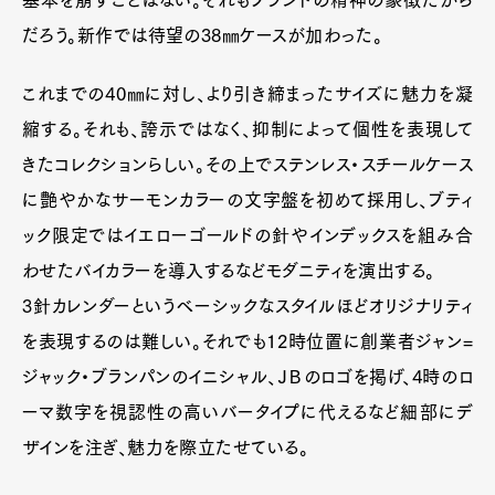
基本を崩すことはない。それもブランドの精神の象徴だから
だろう。新作では待望の38㎜ケースが加わった。
これまでの40㎜に対し、より引き締まったサイズに魅力を凝
縮する。それも、誇示ではなく、抑制によって個性を表現して
きたコレクションらしい。その上でステンレス・スチールケース
に艶やかなサーモンカラーの文字盤を初めて採用し、ブティ
ック限定ではイエローゴールドの針やインデックスを組み合
わせたバイカラーを導入するなどモダニティを演出する。
3針カレンダーというベーシックなスタイルほどオリジナリティ
を表現するのは難しい。それでも12時位置に創業者ジャン=
ジャック・ブランパンのイニシャル、ＪＢのロゴを掲げ、4時のロ
ーマ数字を視認性の高いバータイプに代えるなど細部にデ
ザインを注ぎ、魅力を際立たせている。