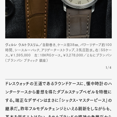
ヴィルレ ウルトラスリム／
自動巻き、ケース径38㎜、パワーリザーブ約100
時間、シースルーバック、アリゲーターストラップ、3気圧防水。右：SSケー
ス。￥1,595,000 左：18KRGケース。￥3,278,000／ともにブランパン
（ブランパン ブティック 銀座）
1/4
ドレスウォッチの王道であるラウンドケースに、懐中時計のハ
ンターケースから着想を得たダブルステップベゼルを特徴に
する。端正なデザインはまさに「シックス・マスターピース」の
継承だ。昨年フルモデルチェンジといえる刷新をしながらも、