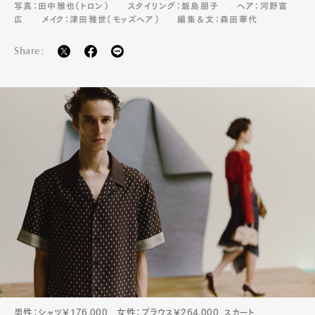
写真：田中雅也（トロン）
スタイリング：飯島朋子
ヘア：河野富
広
メイク：津田雅世（モッズヘア）
編集＆文：森田華代
Share:
Art&Design
Watch
Fashion
Gourmet
Cars
Product
Culture
Lifestyle
男性：シャツ￥176,000 女性：ブラウス￥264,000、スカート