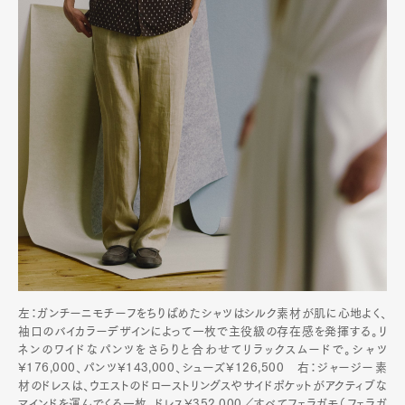
左：ガンチーニモチーフをちりばめたシャツはシルク素材が肌に心地よく、
袖口のバイカラーデザインによって一枚で主役級の存在感を発揮する。リ
ネンのワイドなパンツをさらりと合わせてリラックスムードで。シャツ
¥176,000、パンツ¥143,000、シューズ¥126,500 右：ジャージー素
材のドレスは、ウエストのドローストリングスやサイドポケットがアクティブな
マインドを運んでくる一枚。ドレス¥352,000／すべてフェラガモ（フェラガ