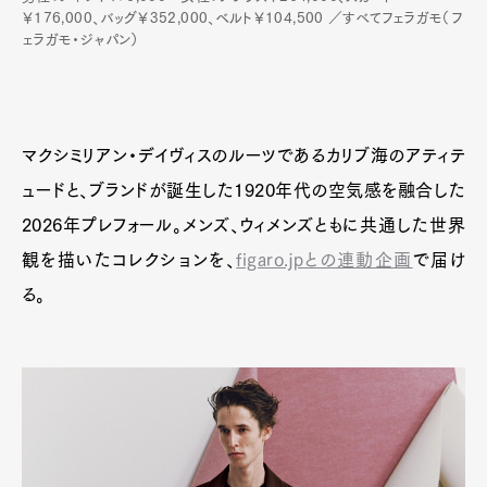
￥176,000、バッグ￥352,000、ベルト￥104,500 ／すべてフェラガモ（フ
Pen Membership
Magazine
ェラガモ・ジャパン）
Official Columnist
About
Contact
マクシミリアン・デイヴィスのルーツであるカリブ海のアティテ
Pen Meet
ュードと、ブランドが誕生した1920年代の空気感を融合した
Pen international
Pen tw
2026年プレフォール。メンズ、ウィメンズともに共通した世界
観を描いたコレクションを、
figaro.jpとの連動企画
で届け
る。