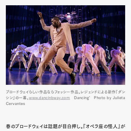
ブロードウェイらしい作品ならフォッシー作品。レジェンドによる新作『ダン
シン』の一幕。
www.dancinbway.com
Dancing’ Photo by Julieta
Cervantes
春のブロードウェイは話題が目白押し。『オペラ座の怪人』が