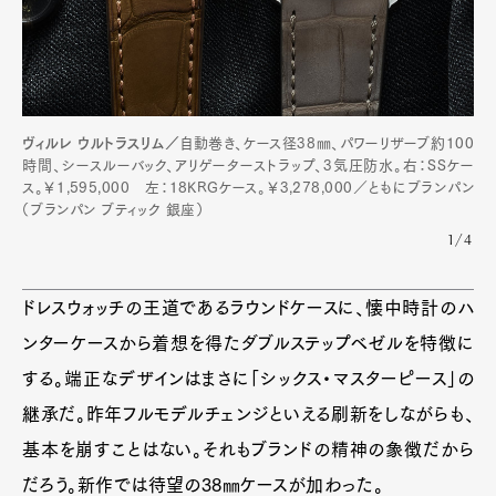
Pen Meet
Pen international
Pen tw
ヴィルレ ウルトラスリム／
自動巻き、ケース径38㎜、パワーリザーブ約100
時間、シースルーバック、アリゲーターストラップ、3気圧防水。右：SSケー
ス。￥1,595,000 左：18KRGケース。￥3,278,000／ともにブランパン
（ブランパン ブティック 銀座）
1/4
ドレスウォッチの王道であるラウンドケースに、懐中時計のハ
ンターケースから着想を得たダブルステップベゼルを特徴に
する。端正なデザインはまさに「シックス・マスターピース」の
継承だ。昨年フルモデルチェンジといえる刷新をしながらも、
基本を崩すことはない。それもブランドの精神の象徴だから
だろう。新作では待望の38㎜ケースが加わった。