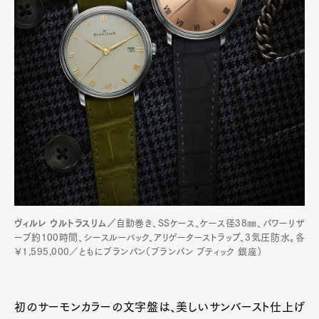
ヴィルレ ウルトラスリム／
自動巻き、SSケース、ケース径38㎜、パワーリザ
ーブ約100時間、シースルーバック、アリゲーターストラップ、3気圧防水。各
￥1,595,000／ともにブランパン（ブランパン ブティック 銀座）
初のサーモンカラーの文字盤は、美しいサンバースト仕上げ