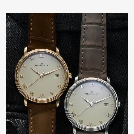
Art&Design
Watch
Fashion
Gourmet
Cars
Product
Culture
Lifestyle
Pen Membership
Magazine
Official Columnist
About
Contact