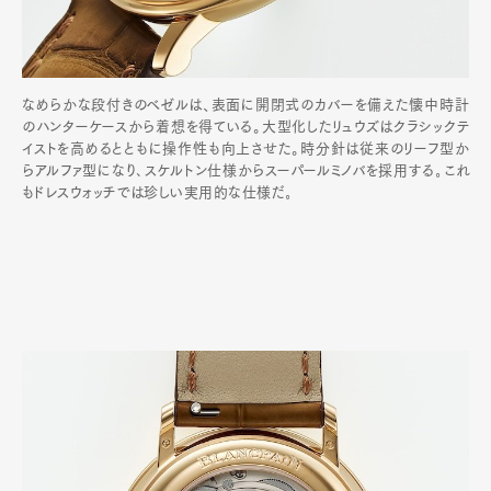
なめらかな段付きのベゼルは、表面に開閉式のカバーを備えた懐中時計
のハンターケースから着想を得ている。大型化したリュウズはクラシックテ
イストを高めるとともに操作性も向上させた。時分針は従来のリーフ型か
らアルファ型になり､スケルトン仕様からスーパールミノバを採用する｡これ
もドレスウォッチでは珍しい実用的な仕様だ｡