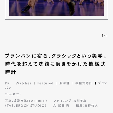
4/4
ブランパンに宿る、クラシックという美学。
時代を超えて洗練に磨きをかけた機械式
時計
PR
Watches
Featured
腕時計
機械式時計
ブラン
パン
2026.07.28
写真：渡邉宏基（LATERNE）
スタイリング：石川英次
（TABLEROCK STUDIO）
文：柴田 充
編集：倉持佑次