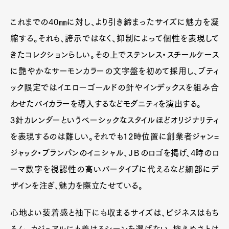
これまでの40㎜に対し、より引き締まったサイズに魅力を凝
縮する。それも、誇示ではなく、抑制によって個性を表現して
きたコレクションらしい。その上でステンレス・スチールケース
に艶やかなサーモンカラーの文字盤を初めて採用し、ブティ
ック限定ではイエローゴールドの針やインデックスを組み合
わせたバイカラーを導入するなどモダニティを演出する。
3針カレンダーというベーシックなスタイルほどオリジナリティ
を表現するのは難しい。それでも12時位置に創業者ジャン=
ジャック・ブランパンのイニシャル、ＪＢのロゴを掲げ、4時のロ
ーマ数字を視認性の高いバータイプに代えるなど細部にデ
ザインを注ぎ、魅力を際立たせている。
心地よい装着感と袖下にも収まるサイズは、ビジネスはもち
ろん、カジュアルにも着けるシーンを選ばない。控えめさとは