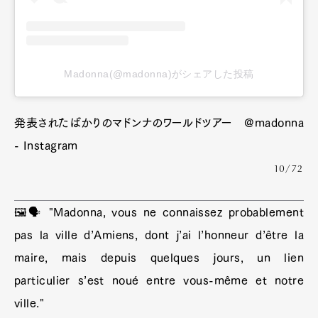
Madonna(@madonna)がシェアした投稿
発表されたばかりのマドンナのワールドツアー @madonna
- Instagram
10/72
🖼🗣 "Madonna, vous ne connaissez probablement
pas la ville d’Amiens, dont j’ai l’honneur d’être la
maire, mais depuis quelques jours, un lien
particulier s’est noué entre vous-même et notre
ville."