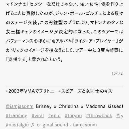
マドンナの「セクシーなだけじゃない、強い女性」像を作り上
げることに貢献したのが、ジャン・ポール・ゴルチェによる数々
のステージ衣装。この円錐型のブラにより、マドンナのタフな
女王様キャラのイメージが決定的になった。このツアーでは
パフォーマンスのほかにもアルバム『ライク・ア・プレイヤー』が
カトリックのイメージを損なうとして、ツアー中に３度も警察に
「逮捕する」と脅されたという。
15/72
・2003年VMAでブリトニー・スピアーズと女同士のキス
@iamjasonm
Britney x Christina x Madonna kissed!
#trending
#viral
#epic
#foryou
#throwback
#fy
#nostalgic
♬ original sound - iamjasonm