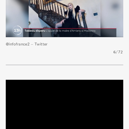
Official Columnist
About
Contact
Pen Meet
@infofrance2 – Twitter
Pen international
Pen tw
6/72