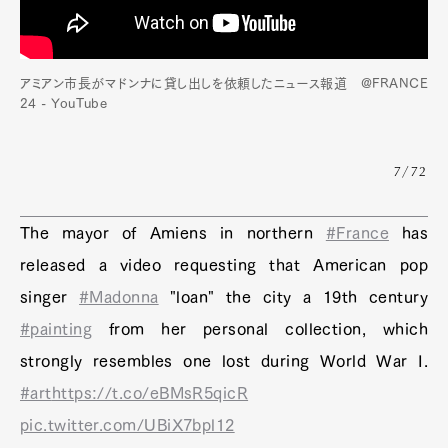
アミアン市長がマドンナに貸し出しを依頼したニュース報道 @FRANCE
24 - YouTube
7/72
The mayor of Amiens in northern
#France
has
released a video requesting that American pop
singer
#Madonna
"loan" the city a 19th century
#painting
from her personal collection, which
strongly resembles one lost during World War I.
#art
https://t.co/eBMsR5qicR
pic.twitter.com/UBiX7bpl12