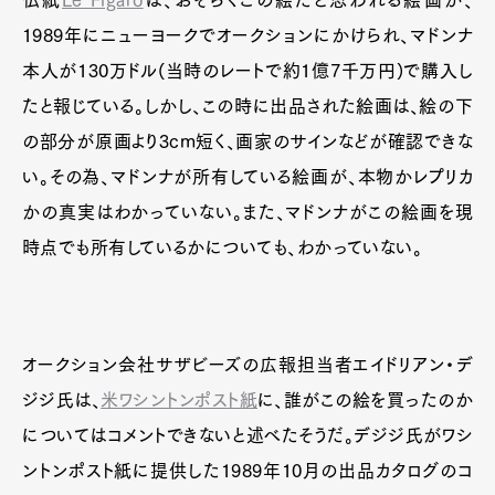
仏紙
Le Figaro
は、おそらくこの絵だと思われる絵画が、
1989年にニューヨークでオークションにかけられ、マドンナ
本人が130万ドル(当時のレートで約1億7千万円)で購入し
たと報じている。しかし、この時に出品された絵画は、絵の下
の部分が原画より3cm短く、画家のサインなどが確認できな
い。その為、マドンナが所有している絵画が、本物かレプリカ
かの真実はわかっていない。また、マドンナがこの絵画を現
時点でも所有しているかについても、わかっていない。
オークション会社サザビーズの広報担当者エイドリアン・デ
ジジ氏は、
米ワシントンポスト紙
に、誰がこの絵を買ったのか
についてはコメントできないと述べたそうだ。デジジ氏がワシ
ントンポスト紙に提供した1989年10月の出品カタログのコ