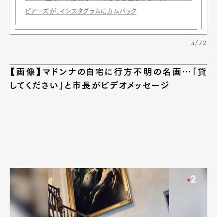
ピアーズが、インスタグラムにカムバック
5/72
【画像】マドンナの自宅に行方不明の名画…「貸
してください」と市長がビデオメッセージ
Art&Design
Watch
Fashion
Gourmet
Cars
Product
Culture
Lifestyle
Pen Membership
Magazine