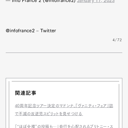
— Info France 2 (@infofrance2)
January 17, 2023
@infofrance2 – Twitter
4/72
関連記事
40周年記念ツアー決定のマドンナ、『ヴァニティ・フェア』誌
で不滅の反逆児スピリットを見せつける
「“ほぼ全裸”の投稿も…」奇行を心配されるブリトニー・ス