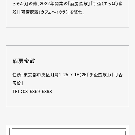
っそん）」の他、2022年開業の「酒房蛮殻」「手盃（てっぱ）蛮
殻」「可否灰殻（カフェハイカラ）」を経営。
酒房蛮殻
住所：東京都中央区月島1-25-7 1F（2F「手盃蛮殻」）「可否
灰殻」
TEL：03-5859-5363