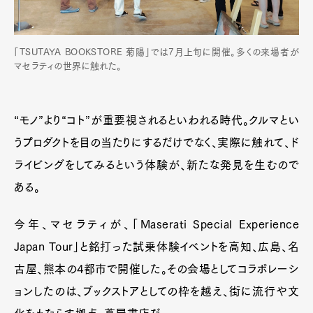
「TSUTAYA BOOKSTORE 菊陽」では7月上旬に開催。多くの来場者が
マセラティの世界に触れた。
Art&Design
Watch
Fashion
“モノ”より“コト”が重要視されるといわれる時代。クルマとい
Gourmet
Cars
うプロダクトを目の当たりにするだけでなく、実際に触れて、ド
Product
Culture
Lifestyle
ライビングをしてみるという体験が、新たな発見を生むので
ある。
今年、マセラティが、「Maserati Special Experience
Pen Membership
Magazine
Official Columnist
About
Japan Tour」と銘打った試乗体験イベントを高知、広島、名
Contact
古屋、熊本の4都市で開催した。その会場としてコラボレーシ
ョンしたのは、ブックストアとしての枠を越え、街に流行や文