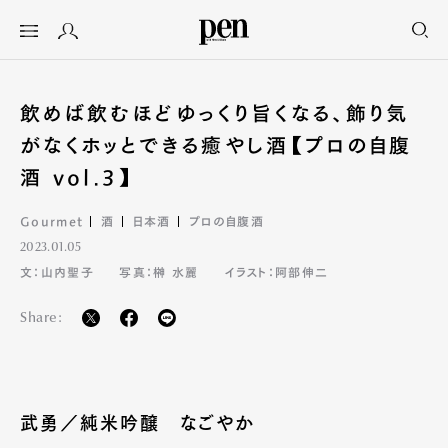
飲めば飲むほどゆっくり旨くなる、飾り気
がなくホッとできる癒やし酒【プロの自腹
酒 vol.3】
Gourmet
酒
日本酒
プロの自腹酒
2023.01.05
文：山内聖子
写真：榊 水麗
イラスト：阿部伸二
Share:
武勇／純米吟醸 なごやか