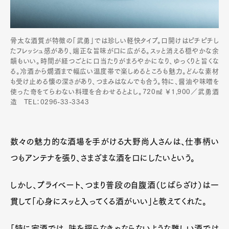
骨太な酒質が特徴の「武勇」では珍しい軽快タイプ。口開けはピチピチし
たフレッシュ感があり、端正な旨味が口に広がる。スッと消える穏やかな余
韻もいい。時間が経つごとに口当たりがまろやかになり、ゆっくりと旨くな
る。冷酒から燗酒まで幅広い温度帯で楽しめるところも魅力。どんな素材
も受け止める懐の深さがあり、つまみはなんでも合う。特に、醤油や味噌を
使った奇をてらわない料理を合わせるとよし。720㎖ ￥1,900／武勇酒
造 TEL：0296-33-3343
数々の魅力的な酒場を手がける大野尚人さんは、仕事柄い
つもアンテナを張り、さまざまな酒を口にしたいという。
しかし、プライベート、つまり普段の自腹酒（じばらざけ）は一
貫して「心身にスッと入ってくる酒がいい」と教えてくれた。
「特に家酒では、味を探らなきゃならないような難しい酒では