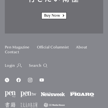
Buy Now
Pen Magazine
Official Columnist
About
Contact
Login
Search