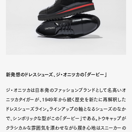
Art&Design
Watch
Fashion
新発想のドレスシューズ、ジ・オニツカの「ダービー」
Gourmet
Cars
Product
Culture
Lifestyle
ジ・オニツカは日本発のファッションブランドとして名高いオ
ニツカタイガーが、1949年から続く歴史を新たに再解釈した
ドレスシューズライン。ラインアップの軸となるシューズのなか
Pen Membership
Magazine
で、シンボリックな型がこの「ダービー」である。トウキャップが
Official Columnist
About
Contact
クラシカルな雰囲気を漂わせながら履き心地はスニーカーの