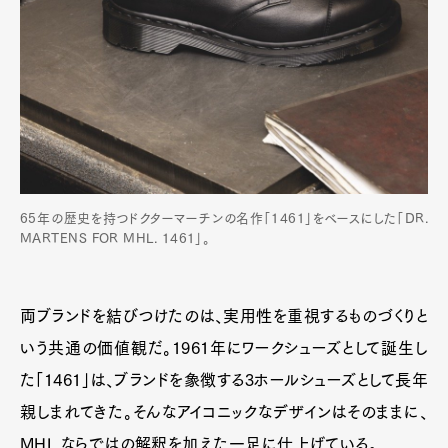
Art&Design
Watch
Fashion
Gourmet
Cars
Product
Culture
Lifestyle
65年の歴史を持つドクターマーチンの名作「1461」をベースにした「DR.
MARTENS FOR MHL. 1461」。
Pen Membership
Magazine
Official Columnist
About
Contact
両ブランドを結びつけたのは、実用性を重視するものづくりと
いう共通の価値観だ。1961年にワークシューズとして誕生し
た「1461」は、ブランドを象徴する3ホールシューズとして長年
Pen Meet
親しまれてきた。そんなアイコニックなデザインはそのままに、
Pen international
Pen tw
MHL.ならではの解釈を加えた一足に仕上げている。