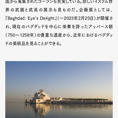
国から蒐集されたコーランも充実している。珍しいイスラム世
界の武器と武具の展示も見ものだ。企画展としては、
『Baghdad: Eye’s Delight』（～2023年2月25日）が開催さ
れ、現在のバグダッドを中心に栄華を誇ったアッバース朝
（750～1258年）の貴重な遺産から、近年におけるバグダッ
ドの美術品を見ることができる。