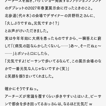
アーチーズを履き、パリでショー発表するファッションブランド
のダブレットの2027年春夏展示会に行ったときのこと。
北参道（代々木）の会場でデザイナーの井野将之さんに、
「久しぶりですね。元気ですか！？」
とお声がけいただきました。
実は今年年始に大病を患ったものですから、一瞬答えに窮
して「（病気の話なんかしたくないし……）あ〜、そーだねぇ〜
……」とボソッと口にしたら、
「元気ですよ！ビーサンで歩いてるなんて、この展示会場のな
かで一番元気な人じゃないですか（笑）」
と笑顔を振りまいてくれました。
確かにそうですねっ。
アーチーズが常識を覆すくらい歩きやすいとはいえ、ビーサ
ンで都会を歩き回ってるおっさんは、なるほど元気だ w