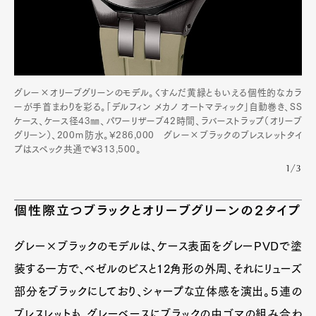
グレー×オリーブグリーンのモデル。くすんだ黄緑ともいえる個性的なカラ
ーが手首まわりを彩る。「デルフィン メカノ オートマティック」自動巻き、SS
ケース、ケース径43㎜、パワーリザーブ42時間、ラバーストラップ（オリーブ
グリーン）、200ｍ防水。¥286,000 グレー×ブラックのブレスレットタイ
プはスペック共通で¥313,500。
1/3
個性際立つブラックとオリーブグリーンの２タイプ
グレー×ブラックのモデルは、ケース表面をグレーPVDで塗
装する一方で、ベゼルのビスと12角形の外周、それにリューズ
部分をブラックにしており、シャープな立体感を演出。５連の
ブレスレットも、グレーベースにブラックの中ゴマの組み合わ