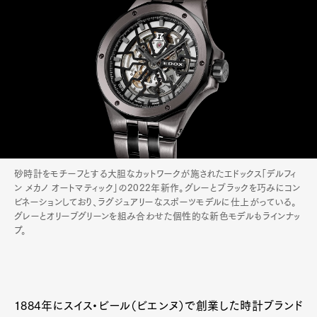
砂時計をモチーフとする大胆なカットワークが施されたエドックス「デルフィ
ン メカノ オートマティック」の2022年新作。グレーとブラックを巧みにコン
ビネーションしており、ラグジュアリーなスポーツモデルに仕上がっている。
グレーとオリーブグリーンを組み合わせた個性的な新色モデルもラインナッ
プ。
1884年にスイス・ビール（ビエンヌ）で創業した時計ブランド