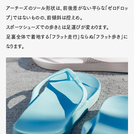
Official Columnist
About
アーチーズのソール形状は、前後差がない平らな「ゼロドロッ
Contact
プ」ではないものの、前傾斜は控えめ。
スポーツシューズでの歩きとは足運びが変わります。
足裏全体で着地する「フラット走行」ならぬ「フラット歩き」に
Pen Meet
なります。
Pen international
Pen tw