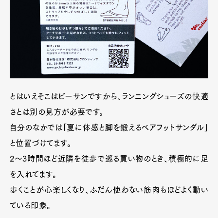
とはいえそこはビーサンですから、ランニングシューズの快適
さとは別の見方が必要です。
自分のなかでは「夏に体感と脚を鍛えるベアフットサンダル」
Art&Design
Watch
Fashion
と位置づけてます。
Gourmet
Cars
2〜3時間ほど近隣を徒歩で巡る買い物のとき、積極的に足
Product
Culture
Lifestyle
を入れてます。
歩くことが心楽しくなり、ふだん使わない筋肉もほどよく動い
ている印象。
Pen Membership
Magazine