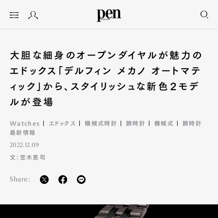
大胆な細身のオープンダイヤルが魅力の
エドックス「デルフィン メカノ オートマテ
ィック」から、スタイリッシュな新色２モデ
ルが登場
Watches
エドックス
機械式時計
腕時計
機械式
腕時計
最新情報
2022.12.09
文：笠木恵司
Share: