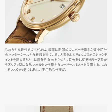
なめらかな段付きのベゼルは、表面に開閉式のカバーを備えた懐中時計
のハンターケースから着想を得ている。大型化したリュウズはクラシックテ
イストを高めるとともに操作性も向上させた。時分針は従来のリーフ型か
らアルファ型になり､スケルトン仕様からスーパールミノバを採用する｡これ
もドレスウォッチでは珍しい実用的な仕様だ｡