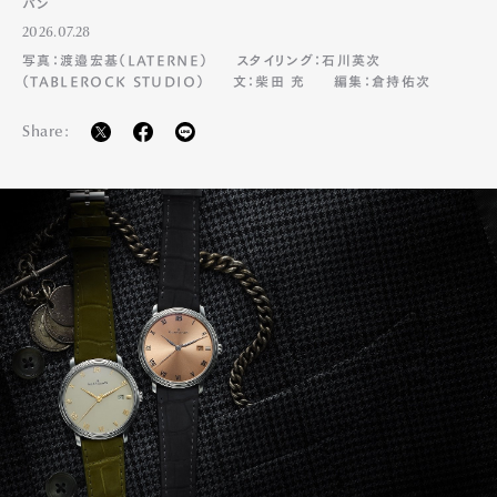
パン
2026.07.28
写真：渡邉宏基（LATERNE）
スタイリング：石川英次
（TABLEROCK STUDIO）
文：柴田 充
編集：倉持佑次
Share: