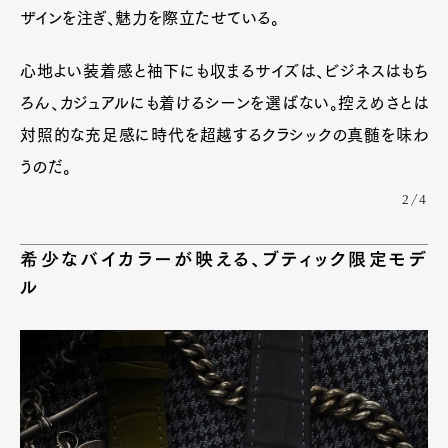
ザインを注ぎ、魅力を際立たせている。
Art&Design
Watch
Fashion
Gourmet
Cars
心地よい装着感と袖下にも収まるサイズは、ビジネスはもち
ろん、カジュアルにも着けるシーンを選ばない。控えめさとは
Product
Culture
Lifestyle
対照的な充足感に時代を超越するクラシックの真髄を味わ
うのだ。
2/4
Pen Membership
Magazine
Official Columnist
About
Contact
希少なバイカラーが映える、ブティック限定モデ
ル
Pen Meet
Pen international
Pen tw