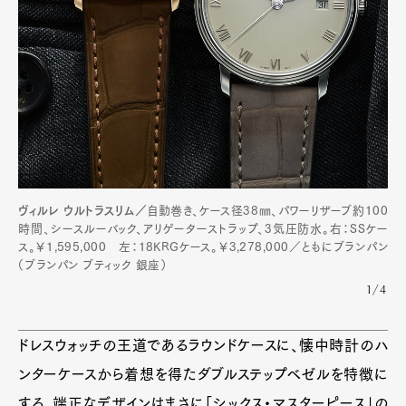
ヴィルレ ウルトラスリム／
自動巻き、ケース径38㎜、パワーリザーブ約100
時間、シースルーバック、アリゲーターストラップ、3気圧防水。右：SSケー
ス。￥1,595,000 左：18KRGケース。￥3,278,000／ともにブランパン
（ブランパン ブティック 銀座）
1/4
ドレスウォッチの王道であるラウンドケースに、懐中時計のハ
ンターケースから着想を得たダブルステップベゼルを特徴に
する。端正なデザインはまさに「シックス・マスターピース」の