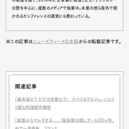
分野を中心に、複数のメディアで執筆中。本業の傍ら海外で開
かれるカンファレンスの運営にも携わっている。
※この記事は
ニューズウィーク日本版
からの転載記事です。
関連記事
「最先端か？ ただの空想か？」 ドバイのブルジュ・ハリフ
ァ囲む円環都市構想
「衛星からマルサする......」富裕層の隠しプール2万ヶ所、
AIで一斉摘発 フランス