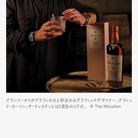
グランジ・タイポグラフィの父と呼ばれるグラフィックデザイナー、デヴィッ
ド・カーソン。ザ・マッカランとは2度目のコラボ。 © The Macallan
Art&Design
Watch
Fashion
Gourmet
Cars
Product
Culture
Lifestyle