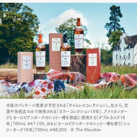
今後のパッケージ変更が予定される「タイムレスコレクション」。左から、空
港や免税店のみで発売される「カラーコレクション18年」、アメリカンオー
クとヨーロピアンオークのシェリー樽を熟成に使用する「ダブルカスク18
年」700mL ¥47,100、おもにヨーロピアンオークのシェリー樽を使う「シェ
リーオーク18年」700mL ¥68,200 © The Macallan