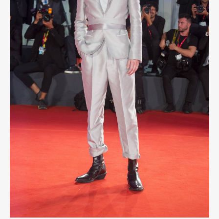
Pen Membership
Magazine
Official Columnist
About
Contact
Pen Meet
Pen international
Pen tw