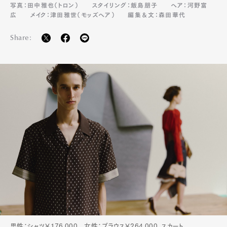
写真：田中雅也（トロン）
スタイリング：飯島朋子
ヘア：河野富
広
メイク：津田雅世（モッズヘア）
編集＆文：森田華代
Share:
男性：シャツ￥176,000 女性：ブラウス￥264,000、スカート