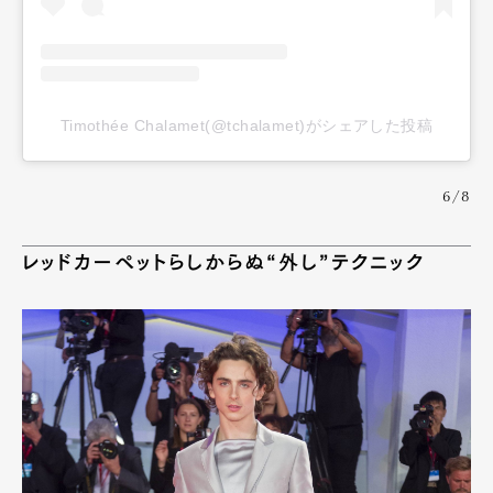
Timothée Chalamet(@tchalamet)がシェアした投稿
6/8
レッドカーペットらしからぬ“外し”テクニック
Art&Design
Watch
Fashion
Gourmet
Cars
Product
Culture
Lifestyle