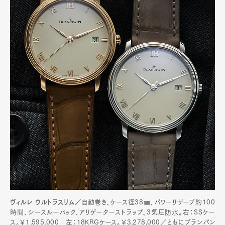
ヴィルレ ウルトラスリム／
自動巻き、ケース径38㎜、パワーリザーブ約100
時間、シースルーバック、アリゲーターストラップ、3気圧防水。右：SSケー
ス。￥1,595,000 左：18KRGケース。￥3,278,000／ともにブランパン