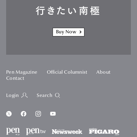
行きたい南極
Buy Now
Pen Magazine
Official Columnist
About
Contact
Login
Search