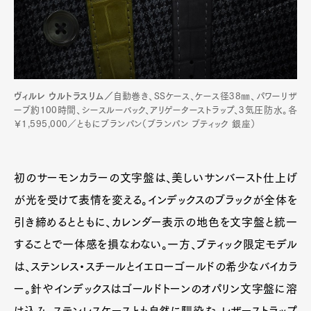
ヴィルレ ウルトラスリム／
自動巻き、SSケース、ケース径38㎜、パワーリザ
ーブ約100時間、シースルーバック、アリゲーターストラップ、3気圧防水。各
￥1,595,000／ともにブランパン（ブランパン ブティック 銀座）
初のサーモンカラーの文字盤は、美しいサンバースト仕上げ
が光を受けて表情を変える。インデックスのブラックが全体を
引き締めるとともに、カレンダー表示の地色を文字盤と統一
することで一体感を損なわない。一方、ブティック限定モデル
は、ステンレス・スチールとイエローゴールドの希少なバイカラ
ー。針やインデックスはゴールドトーンのオパリン文字盤に溶
け込み、ステンレスケースとも自然に馴染む。レザーストラップ