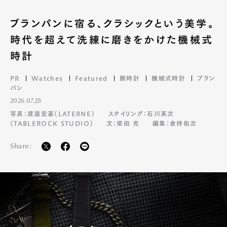
ブランパンに宿る、クラシックという美学。
時代を超えて洗練に磨きをかけた機械式
時計
PR
Watches
Featured
腕時計
機械式時計
ブラン
パン
2026.07.28
写真：渡邉宏基（LATERNE）
スタイリング：石川英次
（TABLEROCK STUDIO）
文：柴田 充
編集：倉持佑次
Share: