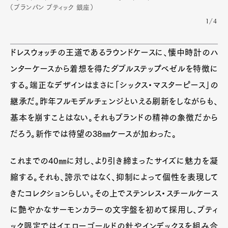
（ブランパン ブティック 銀座）
1/4
ドレスウォッチの王道であるラウンドケースに、懐中時計のハ
Art&Design
Watch
Fashion
ンターケースから着想を得たダブルステップベゼルを特徴に
Gourmet
Cars
する。端正なデザインはまさに「シックス・マスターピース」の
Product
Culture
Lifestyle
継承だ。昨年フルモデルチェンジといえる刷新をしながらも、
基本を崩すことはない。それもブランドの精神の象徴だから
だろう。新作では待望の38㎜ケースが加わった。
Pen Membership
Magazine
Official Columnist
About
これまでの40㎜に対し、より引き締まったサイズに魅力を凝
Contact
縮する。それも、誇示ではなく、抑制によって個性を表現して
きたコレクションらしい。その上でステンレス・スチールケース
に艶やかなサーモンカラーの文字盤を初めて採用し、ブティ
Pen Meet
ック限定ではイエローゴールドの針やインデックスを組み合