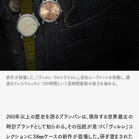
新作が登場した、「ヴィルレ ウルトラスリム」。自社ムーブメントを搭載し、優
美なドレスウォッチに100時間という長時間駆動の実力を秘める。
290年以上の歴史を誇るブランパンは、現存する世界最古の
時計ブランドとして知られる。その伝統が息づく「ヴィルレ」コ
レクションに38㎜ケースの新作が登場した。研ぎ澄まされた