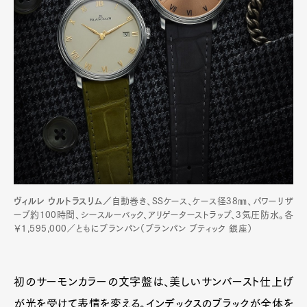
ヴィルレ ウルトラスリム／
自動巻き、SSケース、ケース径38㎜、パワーリザ
ーブ約100時間、シースルーバック、アリゲーターストラップ、3気圧防水。各
￥1,595,000／ともにブランパン（ブランパン ブティック 銀座）
初のサーモンカラーの文字盤は、美しいサンバースト仕上げ
が光を受けて表情を変える。インデックスのブラックが全体を