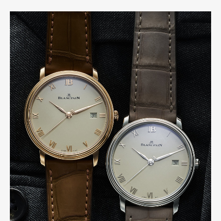
Art&Design
Watch
Fashion
Gourmet
Cars
Product
Culture
Lifestyle
Pen Membership
Magazine
Official Columnist
About
Contact