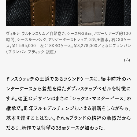
Pen Meet
Pen international
Pen tw
ヴィルレ ウルトラスリム／
自動巻き、ケース径38㎜、パワーリザーブ約100
時間、シースルーバック、アリゲーターストラップ、3気圧防水。右：SSケー
ス。￥1,595,000 左：18KRGケース。￥3,278,000／ともにブランパン
（ブランパン ブティック 銀座）
1/4
ドレスウォッチの王道であるラウンドケースに、懐中時計のハ
ンターケースから着想を得たダブルステップベゼルを特徴に
する。端正なデザインはまさに「シックス・マスターピース」の
継承だ。昨年フルモデルチェンジといえる刷新をしながらも、
基本を崩すことはない。それもブランドの精神の象徴だから
だろう。新作では待望の38㎜ケースが加わった。