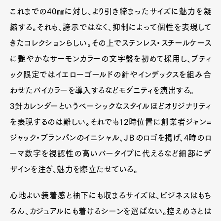
これまでの40㎜に対し、より引き締まったサイズに魅力を凝
縮する。それも、誇示ではなく、抑制によって個性を表現して
きたコレクションらしい。その上でステンレス・スチールケース
に艶やかなサーモンカラーの文字盤を初めて採用し、ブティ
ック限定ではイエローゴールドの針やインデックスを組み合
わせたバイカラーを導入するなどモダニティを演出する。
3針カレンダーというベーシックなスタイルほどオリジナリティ
を表現するのは難しい。それでも12時位置に創業者ジャン=
ジャック・ブランパンのイニシャル、ＪＢのロゴを掲げ、4時のロ
ーマ数字を視認性の高いバータイプに代えるなど細部にデ
ザインを注ぎ、魅力を際立たせている。
心地よい装着感と袖下にも収まるサイズは、ビジネスはもち
ろん、カジュアルにも着けるシーンを選ばない。控えめさとは