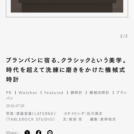
2/2
ブランパンに宿る、クラシックという美学。
時代を超えて洗練に磨きをかけた機械式
時計
PR
Watches
Featured
腕時計
機械式時計
ブラン
パン
2026.07.28
写真：渡邉宏基（LATERNE）
スタイリング：石川英次
（TABLEROCK STUDIO）
文：柴田 充
編集：倉持佑次
Share: