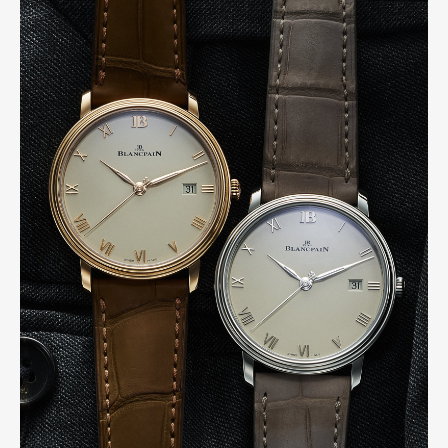
Art&Design
Watch
Fashion
Gourmet
Cars
Product
Culture
Lifestyle
Pen Membership
Magazine
Official Columnist
About
Contact