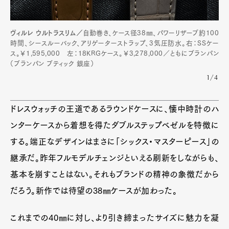
Pen Meet
ヴィルレ ウルトラスリム／
自動巻き、ケース径38㎜、パワーリザーブ約100
Pen international
Pen tw
時間、シースルーバック、アリゲーターストラップ、3気圧防水。右：SSケー
ス。￥1,595,000 左：18KRGケース。￥3,278,000／ともにブランパン
（ブランパン ブティック 銀座）
1/4
ドレスウォッチの王道であるラウンドケースに、懐中時計のハ
ンターケースから着想を得たダブルステップベゼルを特徴に
する。端正なデザインはまさに「シックス・マスターピース」の
継承だ。昨年フルモデルチェンジといえる刷新をしながらも、
基本を崩すことはない。それもブランドの精神の象徴だから
だろう。新作では待望の38㎜ケースが加わった。
これまでの40㎜に対し、より引き締まったサイズに魅力を凝