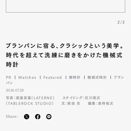
2/2
ブランパンに宿る、クラシックという美学。
時代を超えて洗練に磨きをかけた機械式
時計
PR
Watches
Featured
腕時計
機械式時計
ブラン
パン
2026.07.28
写真：渡邉宏基（LATERNE）
スタイリング：石川英次
（TABLEROCK STUDIO）
文：柴田 充
編集：倉持佑次
Share: