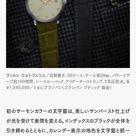
ヴィルレ ウルトラスリム／
自動巻き、SSケース、ケース径38㎜、パワーリザ
ーブ約100時間、シースルーバック、アリゲーターストラップ、3気圧防水。各
￥1,595,000／ともにブランパン（ブランパン ブティック 銀座）
初のサーモンカラーの文字盤は、美しいサンバースト仕上げ
が光を受けて表情を変える。インデックスのブラックが全体を
引き締めるとともに、カレンダー表示の地色を文字盤と統一