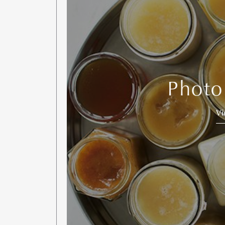
Photo
V
G