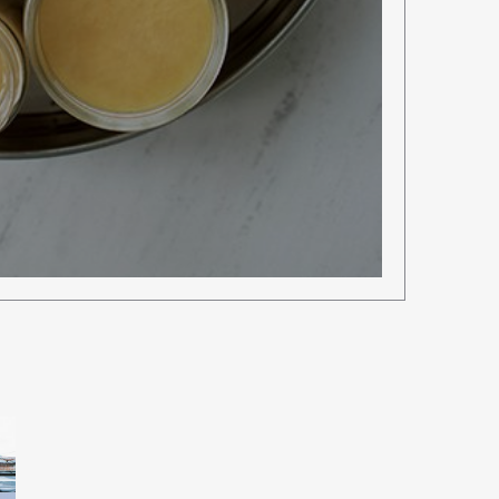
mbership
Magazine
Official Columnist
About
et
Pen international
Pen tw