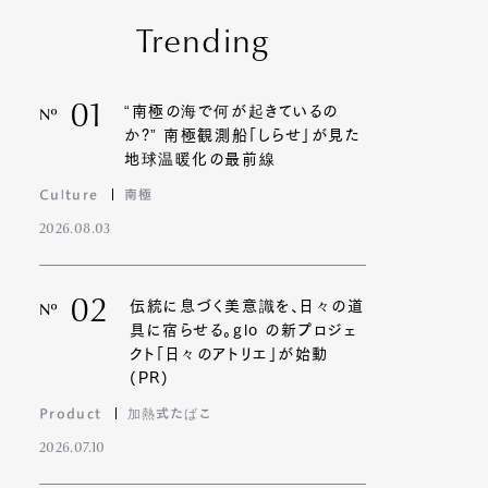
Trending
01
“南極の海で何が起きているの
Nº
か?” 南極観測船「しらせ」が見た
地球温暖化の最前線
Culture
南極
2026.08.03
02
伝統に息づく美意識を、日々の道
Nº
具に宿らせる。glo の新プロジェ
クト「日々のアトリエ」が始動
(PR)
Product
加熱式たばこ
2026.07.10