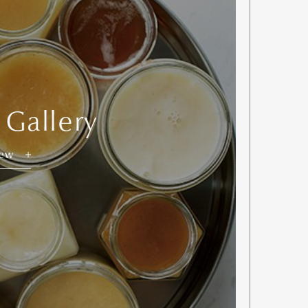
 Gallery
iew
Art&Design
Watch
Fashion
ourmet
Cars
Product
Culture
Lifestyle