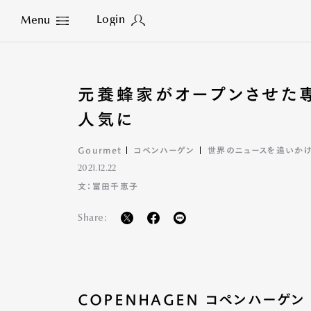
Login
Menu
Close
元養蜂家がオープンさせた
人気に
Gourmet
コペンハーゲン
世界のニュースを追いかけ
2021.12.22
文：冨田千恵子
Share:
COPENHAGEN コペンハーゲ