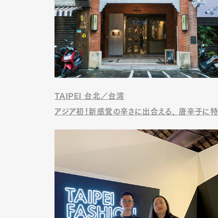
TAIPEI 台北／台湾
アジア初！新感覚の辛さに出合える、 唐辛子に