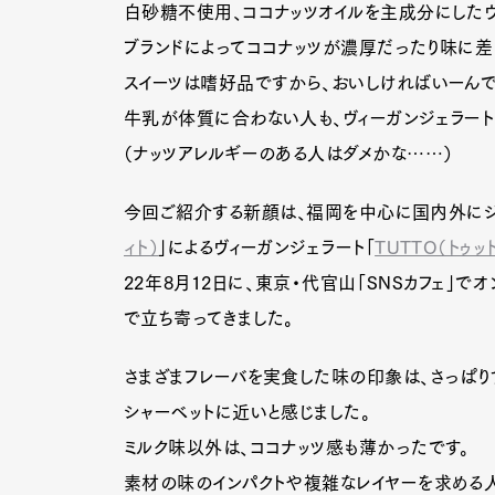
白砂糖不使用、ココナッツオイルを主成分にしたヴ
ブランドによってココナッツが濃厚だったり味に差
スイーツは嗜好品ですから、おいしければいーんで
牛乳が体質に合わない人も、ヴィーガンジェラート
（ナッツアレルギーのある人はダメかな……）
今回ご紹介する新顔は、福岡を中心に国内外にジ
ィト）
」によるヴィーガンジェラート「
TUTTO（トゥッ
22年8月12日に、東京・代官山「SNSカフェ」
で立ち寄ってきました。
さまざまフレーバを実食した味の印象は、さっぱり
シャーベットに近いと感じました。
G
ミルク味以外は、ココナッツ感も薄かったです。
素材の味のインパクトや複雑なレイヤーを求める人