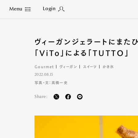
Login
Menu
Close
ヴィーガンジェラートにまた
「ViTo」による「TUTTO」
Gourmet
ヴィーガン
スイーツ
かき氷
2022.08.15
写真・文：高橋一史
Share: