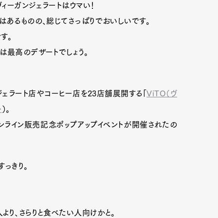
ィーガンジェラートはウマい！
はあるものの、総じてさっぱりでおいしいです。
す。
は最高のデザートでしょう。
ェラート店やコーヒー店を23店舗展開する「
ViTO（ヴ
ト
）。
でオンライン販売記念ポップアップイベントが開催されたの
Art&Design
Watch
Fashion
すっきり。
ourmet
Cars
Product
Culture
Lifestyle
より、さらりと食べたい人向けかと。