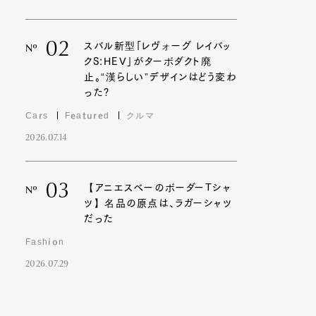
02
スバル新型「レヴォーグ レイバッ
Nº
クS:HEV」がターボダクト廃
止。“漢らしい”デザインはどう変わ
った?
Cars
Featured
クルマ
2026.07.14
03
【アニエスベーのボーダーTシャ
Nº
ツ】名品の原点は、ラガーシャツ
だった
Fashion
2026.07.29