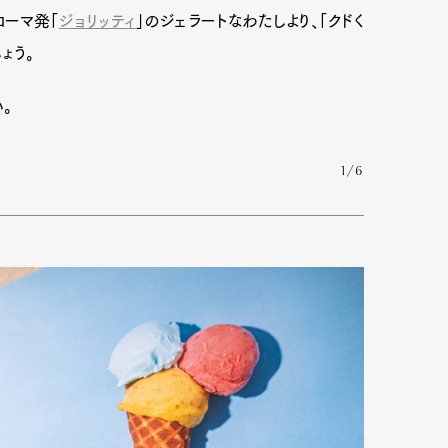
ローマ発「
ジョリッティ
」のジェラートなわたしより、「クドく
ょう。
mbership
Magazine
Official Columnist
About
。
1/6
et
Pen international
Pen tw