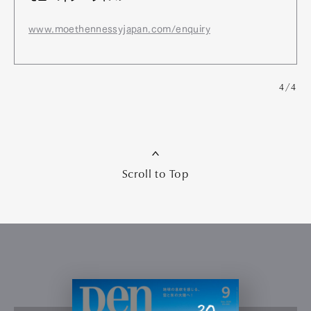
www.moethennessyjapan.com/enquiry
4/4
Scroll to Top