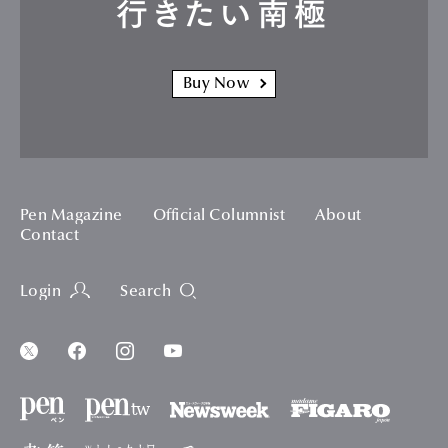
行きたい南極
Buy Now
Pen Magazine
Official Columnist
About
Contact
Login
Search