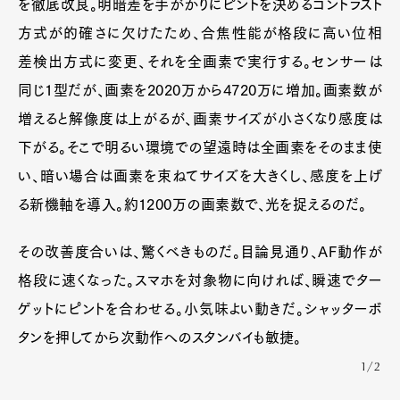
を徹底改良。明暗差を手がかりにピントを決めるコントラスト
方式が的確さに欠けたため、合焦性能が格段に高い位相
差検出方式に変更、それを全画素で実行する。センサーは
同じ1型だが、画素を2020万から4720万に増加。画素数が
増えると解像度は上がるが、画素サイズが小さくなり感度は
下がる。そこで明るい環境での望遠時は全画素をそのまま使
い、暗い場合は画素を束ねてサイズを大きくし、感度を上げ
る新機軸を導入。約1200万の画素数で、光を捉えるのだ。
その改善度合いは、驚くべきものだ。目論見通り、AF動作が
格段に速くなった。スマホを対象物に向ければ、瞬速でター
ゲットにピントを合わせる。小気味よい動きだ。シャッターボ
タンを押してから次動作へのスタンバイも敏捷。
1/2