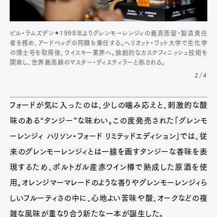
ビル・ラムズデン⚫︎1998年よりグレンモーレンジィの最高蒸留・製造責任
者を務め、アードベッグの同職も兼任する。ヘリオット・ワット大学で生化学
の博士号を取得後、ウイスキー業界へ。独創的なカスクフィニッシュ技術を
開発し、世界最高峰のマスター・ディスティラーと称される。
2/4
フォードが気に入ったのは、少しの噛み応えと、刺激的な酸
味のある“タンジー”な味わい。この度発売された「グレンモ
ーレンジィ ハリソン・フォード リミテッドエディション」では、従
来のグレンモーレンジィとは一線を画すタンジーな香味を表
現するため、ポルトガル産赤ワイン樽で熟成した原酒を使
用。オレンジマーマレードのような香りやグレンモーレンジィら
しいフルーティさの中に、心地よい苦味や酸、オークなどの複
雑な風味が重なり合う新たな一本が誕生した。