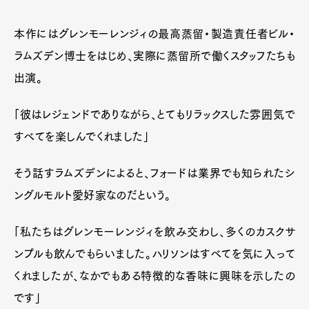
本作にはグレンモーレンジィの最高蒸留・製造責任者ビル・
ラムズデン博士をはじめ、実際に蒸留所で働くスタッフたちも
出演。
Art&Design
Watch
Fashion
Gourmet
Cars
「彼はレジェンドでありながら、とてもリラックスした雰囲気で
Product
Culture
Lifestyle
すべてを楽しんでくれました」
そう話すラムズデンによると、フォードは業界でも知られたシ
ングルモルト愛好家なのだという。
Pen Membership
Magazine
Official Columnist
About
Contact
「私たちはグレンモーレンジィを飲み交わし、多くのカスクサ
ンプルも飲んでもらいました。ハリソンはすべてを気に入って
くれましたが、なかでもある特徴的な香味に興味を示したの
です」
Pen Meet