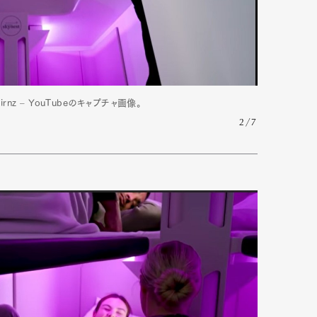
mbership
Magazine
Official Columnist
About
z – YouTubeのキャプチャ画像。
2/7
et
Pen international
Pen tw