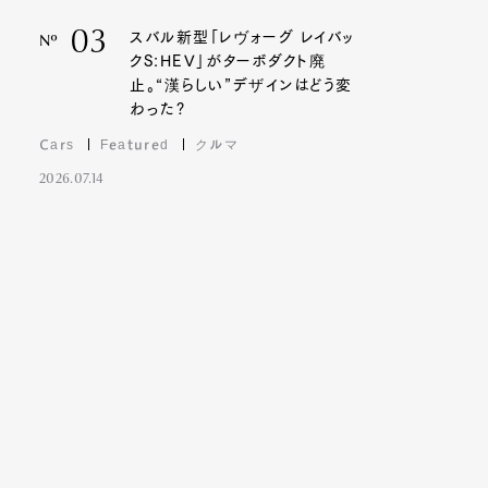
03
スバル新型「レヴォーグ レイバッ
Nº
クS:HEV」がターボダクト廃
止。“漢らしい”デザインはどう変
わった?
Cars
Featured
クルマ
2026.07.14