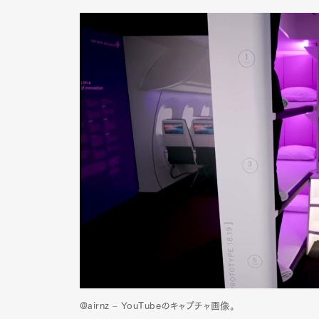
@airnz – YouTubeのキャプチャ画像。