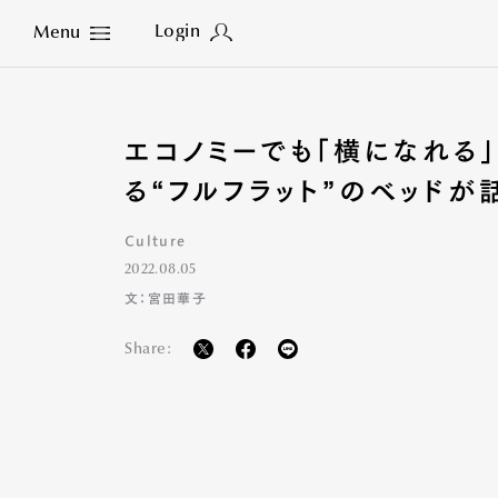
Login
Menu
Close
エコノミーでも「横になれる
る“フルフラット”のベッドが
Culture
2022.08.05
文：宮田華子
Share: