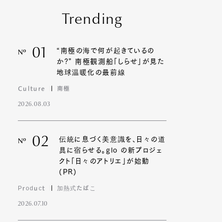
Trending
01
“南極の海で何が起きているの
Nº
か?” 南極観測船「しらせ」が見た
地球温暖化の最前線
Culture
南極
2026.08.03
02
伝統に息づく美意識を、日々の道
Nº
具に宿らせる。glo の新プロジェ
クト「日々のアトリエ」が始動
(PR)
Product
加熱式たばこ
2026.07.10