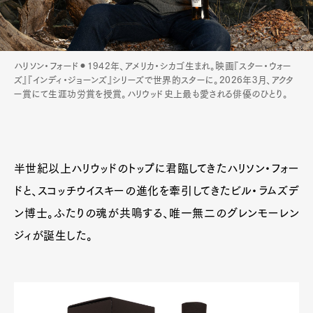
Official Columnist
About
Contact
ハリソン・フォード⚫︎1942年、アメリカ・シカゴ生まれ。映画『スター・ウォー
ズ』『インディ・ジョーンズ』シリーズで世界的スターに。2026年3月、アクタ
ー賞にて生涯功労賞を授賞。ハリウッド史上最も愛される俳優のひとり。
Pen Meet
Pen international
Pen tw
半世紀以上ハリウッドのトップに君臨してきたハリソン・フォー
ドと、スコッチウイスキーの進化を牽引してきたビル・ラムズデ
ン博士。ふたりの魂が共鳴する、唯一無二のグレンモーレン
ジィが誕生した。