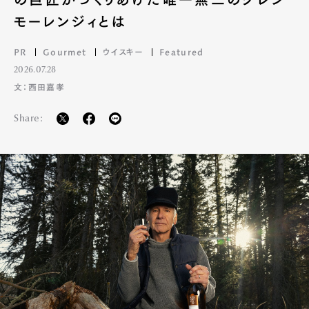
モーレンジィとは
PR
Gourmet
ウイスキー
Featured
2026.07.28
文：西田嘉孝
Share:
Art&Design
Watch
Fashion
Gourmet
Cars
Product
Culture
Lifestyle
Pen Membership
Magazine