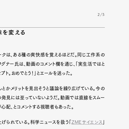
2/5
mbership
Magazine
Official Columnist
About
味を変える
et
Pen international
Pen tw
ークは、ある種の爽快感を覚えるほどだ。同じ工作系の
・ワグナー氏は、動画のコメント欄を通じ、「実生活ではと
プト。おめでとう！」とエールを送った。
とかメリットを見出そうと議論を繰り広げている。今の
の発見には至っていないようだ。動画では直線をスムー
心配、とコメントする視聴者もあった。
げられている。科学ニュースを扱う「
ZMEサイエンス
」