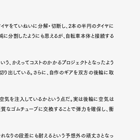
イヤをていねいに分解・切断し、2本の半円のタイヤに
純に分割したようにも思えるが、自転車本体と接続する
いう、かえってコストのかかるプロジェクトとなったよう
切り出している。さらに、自作のギアを双方の後輪に取
に空気を注入しているかという点だ。実は後輪に空気は
Art&Design
Watch
Fashion
硬質なゴムチューブに交換することで弾力を確保し、衝
ourmet
Cars
Product
Culture
Lifestyle
れなりの段差にも耐えるという予想外の頑丈さとなっ