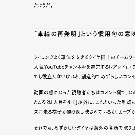
たようだ。
Pen Me
「車輪の再発明」という慣用句の意
Pen Me
タイミングよく車体を支えるタイヤ同士のチームワ
人気YouTubeチャンネルを運営するレアンドロ
ても役立たないけれど、創造的でめずらしいコンセ
動画の虜になった視聴者たちはコメント欄で、なん
ところは「人目を引く」以外に、これといった利点
ズに走る様子が繰り返し映されているが、カーブが
それでも、めずらしいタイヤは海外の各所で取り上