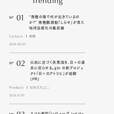
Trending
01
“南極の海で何が起きているの
Nº
か?” 南極観測船「しらせ」が見た
地球温暖化の最前線
Culture
南極
2026.08.03
02
伝統に息づく美意識を、日々の道
Nº
具に宿らせる。glo の新プロジェ
クト「日々のアトリエ」が始動
(PR)
Product
加熱式たばこ
2026.07.10
スバル新型「レヴォーグ レイバッ