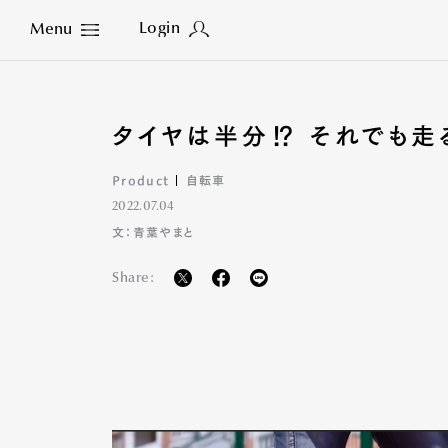
Login
Menu
Close
タイヤは半分⁉ それでも走る「
Product
自転車
2022.07.04
文：青葉やまと
Share: