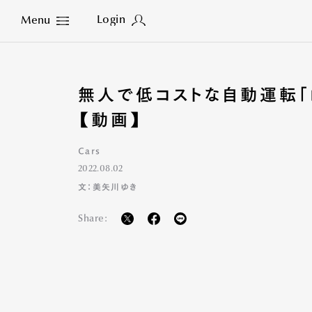
Login
Menu
Close
無人で低コストな自動運転「
【動画】
Cars
2022.08.02
文：美矢川ゆき
Share: