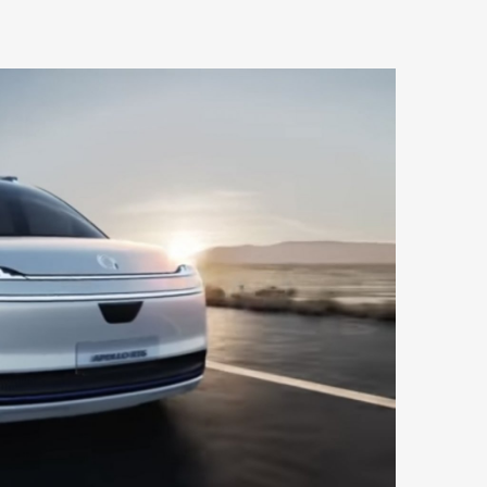
mbership
Magazine
Official Columnist
About
et
Pen international
Pen tw