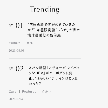
Trending
01
“南極の海で何が起きているの
Nº
か?” 南極観測船「しらせ」が見た
地球温暖化の最前線
Culture
南極
2026.08.03
02
スバル新型「レヴォーグ レイバッ
Nº
クS:HEV」がターボダクト廃
止。“漢らしい”デザインはどう変
わった?
Cars
Featured
クルマ
2026.07.14