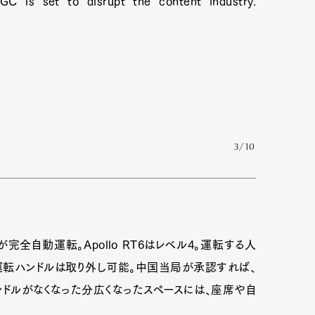
IGC is set to disrupt the content industry.
3/10
Art&Design
Watch
Fashion
完全自動運転。Apollo RT6はレベル4。運転する人
運転ハンドルは取り外し可能。中国当局が承認すれば、
ourmet
Cars
Product
Culture
ンドルがなくなった分広くなったスペースには、座席や自
Lifestyle