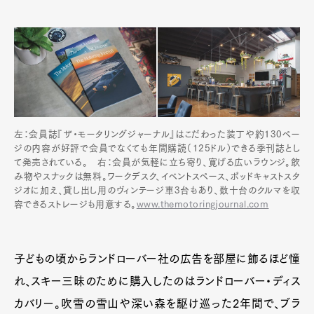
左：会員誌『ザ・モータリングジャーナル』はこだわった装丁や約130ペー
ジの内容が好評で会員でなくても年間購読（125ドル）できる季刊誌とし
て発売されている。 右：会員が気軽に立ち寄り、寛げる広いラウンジ。飲
み物やスナックは無料。ワークデスク、イベントスペース、ポッドキャストスタ
ジオに加え、貸し出し用のヴィンテージ車3台もあり、数十台のクルマを収
容できるストレージも用意する。
www.themotoringjournal.com
子どもの頃からランドローバー社の広告を部屋に飾るほど憧
れ、スキー三昧のために購入したのはランドローバー・ディス
カバリー。吹雪の雪山や深い森を駆け巡った2年間で、ブラ