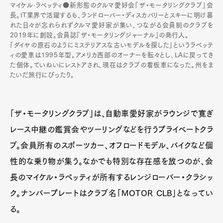
マイケル·ラペッティ●新形態のクルマ愛好会「ザ・モータリングクラブ」会
長。IT業界で活躍するも、ランドローバー・ディスカバリーとスキーに明け暮
れた日々が忘れられずクルマ愛好家が集い、つながる会員制のクラブを
2019年に創設。会員誌『ザ・モータリングジャーナル』の発行人。
「ダイヤの原石のようにミステリアスな古いモデルを探した」というラペッテ
ィの愛車は1995年型。アメリカ西部のオーナーを転々とし、LAに戻ってき
た個体。ていねいにレストアされ、現在はクラブの看板車になった。州をま
たいだ旅行にぴったり。
「ザ・モータリングクラブ」は、自動車愛好家がラウンジで寛ぎ
レース中継の鑑賞会やツーリングなどを行うプライベートクラ
ブ。会員所有のスポーツカー、オフロードモデル、バイクなど個
性的な乗り物が集う。なかでも特別な存在感を放つのが、会
長のマイケル・ラペッティが所有するレンジローバー・クラシッ
ク。ナンバープレートはクラブ名「MOTOR CLB」となってい
る。