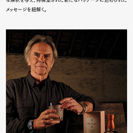
メッセージを紐解く。
Art&Design
Watch
Fashion
Gourmet
Cars
Product
Culture
Lifestyle
Pen Membership
Magazine