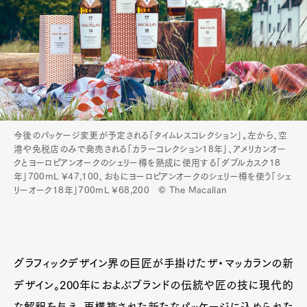
今後のパッケージ変更が予定される「タイムレスコレクション」。左から、空
港や免税店のみで発売される「カラーコレクション18年」、アメリカンオー
クとヨーロピアンオークのシェリー樽を熟成に使用する「ダブルカスク18
年」700mL ¥47,100、おもにヨーロピアンオークのシェリー樽を使う「シェ
リーオーク18年」700mL ¥68,200 © The Macallan
グラフィックデザイン界の巨匠が手掛けたザ・マッカランの新
デザイン。200年におよぶブランドの伝統や匠の技に現代的
な解釈を与え、再構築された新たなパッケージに込められた