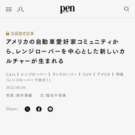
会員限定記事
アメリカの自動車愛好家コミュニティか
ら、レンジローバーを中心とした新しいカ
ルチャーが生まれる
Cars
レンジローバー
ランドローバー
SUV
アメリカ
特集
『レンジローバーで走れ！』
2022.08.06
写真：鈴木香織
文：稲石千奈美
Share: