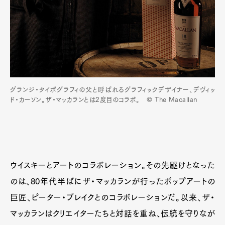
Official Columnist
About
Contact
Pen Meet
Pen international
Pen tw
グランジ・タイポグラフィの父と呼ばれるグラフィックデザイナー、デヴィッ
ド・カーソン。ザ・マッカランとは2度目のコラボ。 © The Macallan
ウイスキーとアートのコラボレーション。その先駆けとなった
のは、80年代半ばにザ・マッカランが行ったポップアートの
巨匠、ピーター・ブレイクとのコラボレーションだ。以来、ザ・
マッカランはクリエイターたちと対話を重ね、伝統を守りなが