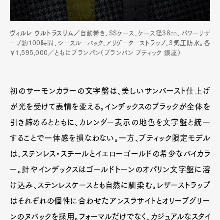
ヴィルレ ウルトラスリム／
自動巻き、SSケース、ケース径38㎜、パワーリザ
ーブ約100時間、シースルーバック、アリゲーターストラップ、3気圧防水。各
￥1,595,000／ともにブランパン（ブランパン ブティック 銀座）
初のサーモンカラーの文字盤は、美しいサンバースト仕上げ
が光を受けて表情を変える。インデックスのブラックが全体を
引き締めるとともに、カレンダー表示の地色を文字盤と統一
することで一体感を損なわない。一方、ブティック限定モデル
は、ステンレス・スチールとイエローゴールドの希少なバイカラ
ー。針やインデックスはゴールドトーンのオパリン文字盤に溶
け込み、ステンレスケースとも自然に馴染む。レザーストラップ
はそれぞれの個性に合わせたアンスラサイトとオリーブグリー
ンのヌバックを採用。フォーマルだけでなく、カジュアルなスタイ