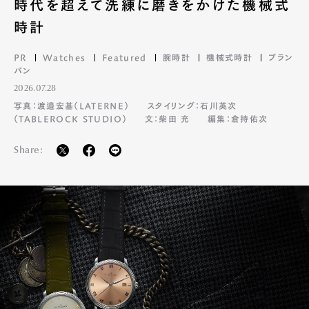
時代を超えて洗練に磨きをかけた機械式
時計
PR
Watches
Featured
腕時計
機械式時計
ブラン
パン
2026.07.28
写真：渡邉宏基（LATERNE）
スタイリング：石川英次
（TABLEROCK STUDIO）
文：柴田 充
編集：倉持佑次
Share: