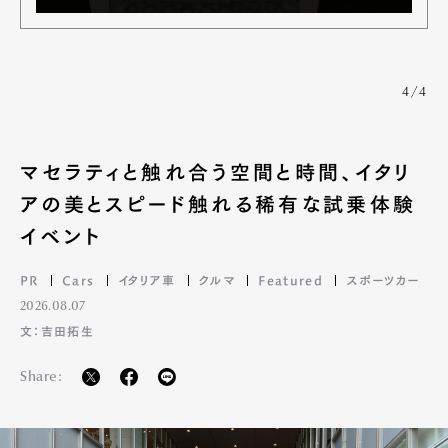
4/4
マセラティと触れ合う空間と時間、イタリ
アの美とスピード触れる稀有な試乗体験
イベント
PR
Cars
イタリア車
クルマ
Featured
スポーツカー
2026.08.07
文：吉田拓生
Share: