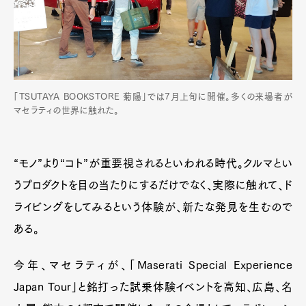
Art&Design
Watch
Fashion
Gourmet
Cars
Product
Culture
Lifestyle
「TSUTAYA BOOKSTORE 菊陽」では7月上旬に開催。多くの来場者が
マセラティの世界に触れた。
Pen Membership
Magazine
Official Columnist
About
Contact
“モノ”より“コト”が重要視されるといわれる時代。クルマとい
うプロダクトを目の当たりにするだけでなく、実際に触れて、ド
ライビングをしてみるという体験が、新たな発見を生むので
Pen Meet
ある。
Pen international
Pen tw
今年、マセラティが、「Maserati Special Experience
Japan Tour」と銘打った試乗体験イベントを高知、広島、名